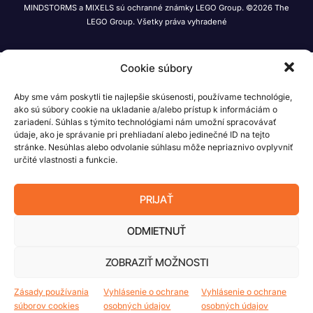
MINDSTORMS a MIXELS sú ochranné známky LEGO Group. ©2026 The
LEGO Group. Všetky práva vyhradené
Cookie súbory
Aby sme vám poskytli tie najlepšie skúsenosti, používame technológie,
ako sú súbory cookie na ukladanie a/alebo prístup k informáciám o
zariadení. Súhlas s týmito technológiami nám umožní spracovávať
údaje, ako je správanie pri prehliadaní alebo jedinečné ID na tejto
stránke. Nesúhlas alebo odvolanie súhlasu môže nepriaznivo ovplyvniť
určité vlastnosti a funkcie.
PRIJAŤ
ODMIETNUŤ
ZOBRAZIŤ MOŽNOSTI
Zásady používania
Vyhlásenie o ochrane
Vyhlásenie o ochrane
súborov cookies
osobných údajov
osobných údajov