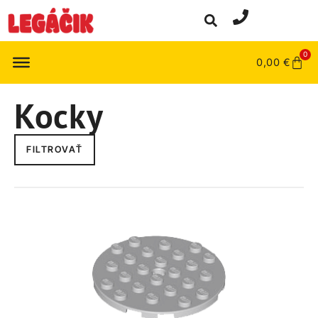
0
0,00
€
Kocky
FILTROVAŤ