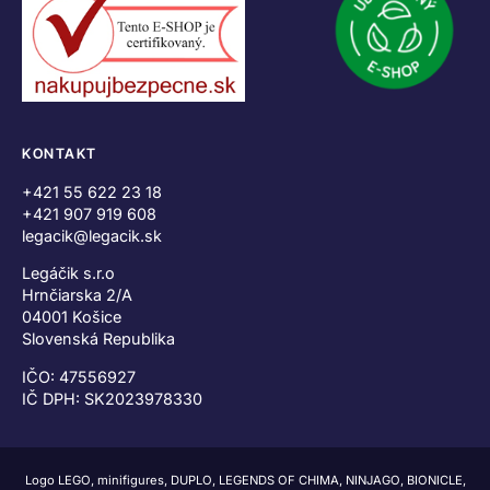
KONTAKT
+421 55 622 23 18
+421 907 919 608
legacik@legacik.sk
Legáčik s.r.o
Hrnčiarska 2/A
04001 Košice
Slovenská Republika
IČO: 47556927
IČ DPH: SK2023978330
Logo LEGO, minifigures, DUPLO, LEGENDS OF CHIMA, NINJAGO, BIONICLE,