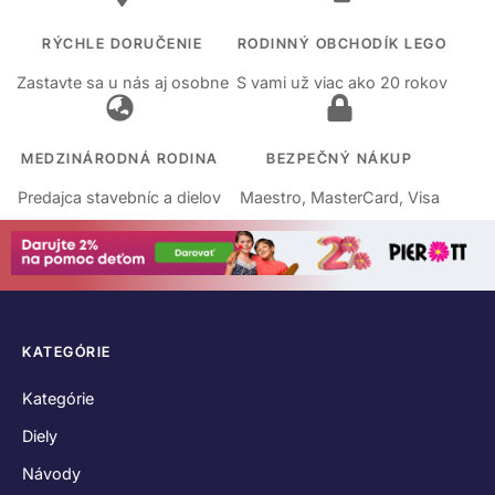
RÝCHLE DORUČENIE
RODINNÝ OBCHODÍK LEGO
Zastavte sa u nás aj osobne
S vami už viac ako 20 rokov
MEDZINÁRODNÁ RODINA
BEZPEČNÝ NÁKUP
Predajca stavebníc a dielov
Maestro, MasterCard, Visa
KATEGÓRIE
Kategórie
Diely
Návody