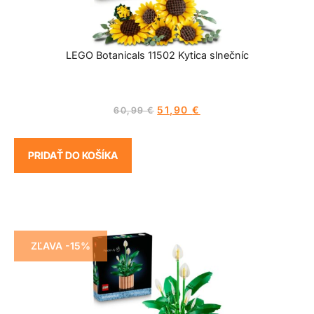
LEGO Botanicals 11502 Kytica slnečníc
51,90
€
60,99
€
PRIDAŤ DO KOŠÍKA
ZĽAVA -15%