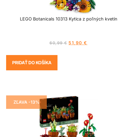
LEGO Botanicals 10313 Kytica z poľných kvetín
51,90
€
60,99
€
PRIDAŤ DO KOŠÍKA
ZĽAVA -13%