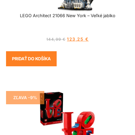
LEGO Architect 21066 New York – Veľké jablko
123,25
€
144,99
€
PRIDAŤ DO KOŠÍKA
ZĽAVA -9%