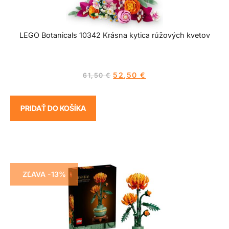
LEGO Botanicals 10342 Krásna kytica rúžových kvetov
52,50
€
61,50
€
PRIDAŤ DO KOŠÍKA
ZĽAVA -13%