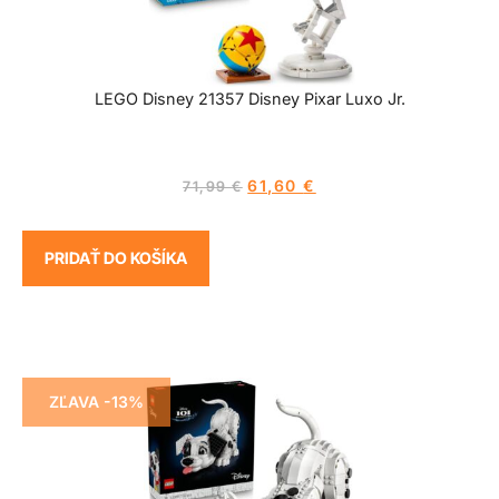
LEGO Disney 21357 Disney Pixar Luxo Jr.
61,60
€
71,99
€
PRIDAŤ DO KOŠÍKA
ZĽAVA -13%