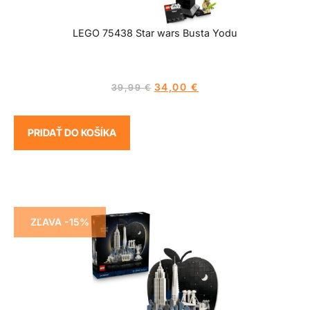
LEGO 75438 Star wars Busta Yodu
34,00
€
39,99
€
PRIDAŤ DO KOŠÍKA
ZĽAVA -15%