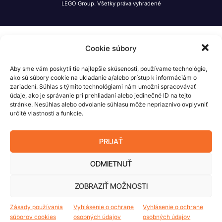
LEGO Group. Všetky práva vyhradené
Cookie súbory
Aby sme vám poskytli tie najlepšie skúsenosti, používame technológie,
ako sú súbory cookie na ukladanie a/alebo prístup k informáciám o
zariadení. Súhlas s týmito technológiami nám umožní spracovávať
údaje, ako je správanie pri prehliadaní alebo jedinečné ID na tejto
stránke. Nesúhlas alebo odvolanie súhlasu môže nepriaznivo ovplyvniť
určité vlastnosti a funkcie.
PRIJAŤ
ODMIETNUŤ
ZOBRAZIŤ MOŽNOSTI
Zásady používania
Vyhlásenie o ochrane
Vyhlásenie o ochrane
súborov cookies
osobných údajov
osobných údajov