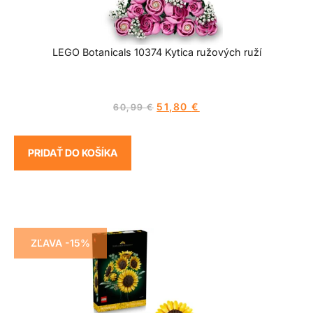
LEGO Botanicals 10374 Kytica ružových ruží
51,80
€
60,99
€
PRIDAŤ DO KOŠÍKA
ZĽAVA -15%