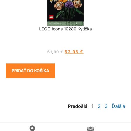
LEGO Icons 10280 Kytička
53,95
€
61,99
€
PRIDAŤ DO KOŠÍKA
Predošlá
1
2
3
Ďalšia