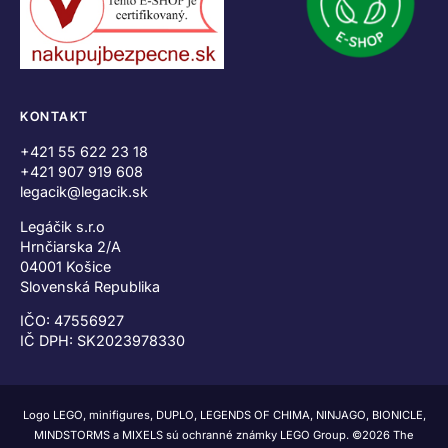
KONTAKT
+421 55 622 23 18
+421 907 919 608
legacik@legacik.sk
Legáčik s.r.o
Hrnčiarska 2/A
04001 Košice
Slovenská Republika
IČO: 47556927
IČ DPH: SK2023978330
Logo LEGO, minifigures, DUPLO, LEGENDS OF CHIMA, NINJAGO, BIONICLE,
MINDSTORMS a MIXELS sú ochranné známky LEGO Group. ©2026 The