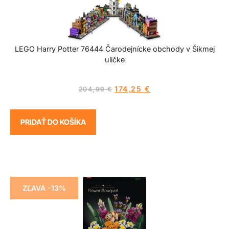
LEGO Harry Potter 76444 Čarodejnícke obchody v Šikmej
uličke
174,25
€
204,99
€
PRIDAŤ DO KOŠÍKA
ZĽAVA -13%