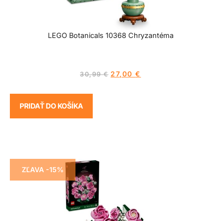
LEGO Botanicals 10368 Chryzantéma
27,00
€
30,99
€
PRIDAŤ DO KOŠÍKA
ZĽAVA -15%