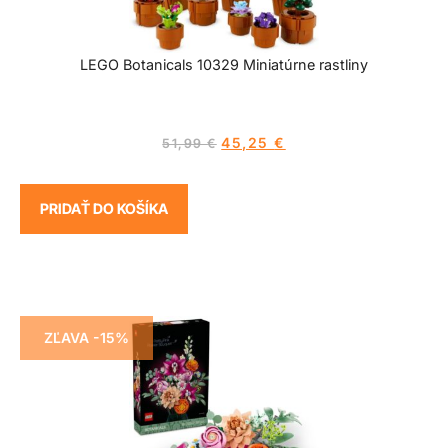
LEGO Botanicals 10329 Miniatúrne rastliny
45,25
€
51,99
€
PRIDAŤ DO KOŠÍKA
ZĽAVA -15%