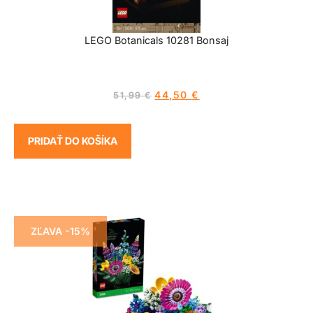
LEGO Botanicals 10281 Bonsaj
44,50
€
51,99
€
PRIDAŤ DO KOŠÍKA
ZĽAVA -15%