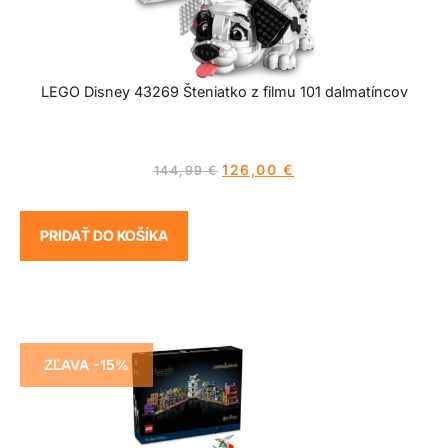
LEGO Disney 43269 Šteniatko z filmu 101 dalmatíncov
126,00
€
144,99
€
PRIDAŤ DO KOŠÍKA
ZĽAVA -15%