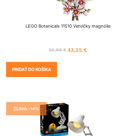
LEGO Botanicals 11510 Vetvičky magnólie
43,35
€
50,99
€
PRIDAŤ DO KOŠÍKA
ZĽAVA -14%