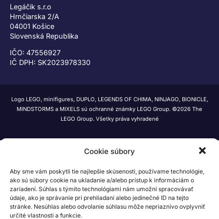
Legáčik s.r.o
Hrnčiarska 2/A
04001 Košice
Slovenská Republika
IČO: 47556927
IČ DPH: SK2023978330
Logo LEGO, minifigures, DUPLO, LEGENDS OF CHIMA, NINJAGO, BIONICLE,
MINDSTORMS a MIXELS sú ochranné známky LEGO Group. ©2026 The
LEGO Group. Všetky práva vyhradené
Cookie súbory
Aby sme vám poskytli tie najlepšie skúsenosti, používame technológie,
ako sú súbory cookie na ukladanie a/alebo prístup k informáciám o
zariadení. Súhlas s týmito technológiami nám umožní spracovávať
údaje, ako je správanie pri prehliadaní alebo jedinečné ID na tejto
stránke. Nesúhlas alebo odvolanie súhlasu môže nepriaznivo ovplyvniť
určité vlastnosti a funkcie.