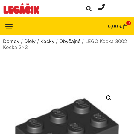
0
0,00
€
Domov
/
Diely
/
Kocky
/
Obyčajné
/ LEGO Kocka 3002
Kocka 2×3