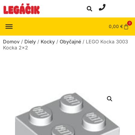
0
0,00
€
Domov
/
Diely
/
Kocky
/
Obyčajné
/ LEGO Kocka 3003
Kocka 2×2