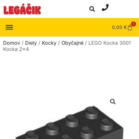
0
0,00
€
Domov
/
Diely
/
Kocky
/
Obyčajné
/ LEGO Kocka 3001
Kocka 2×4