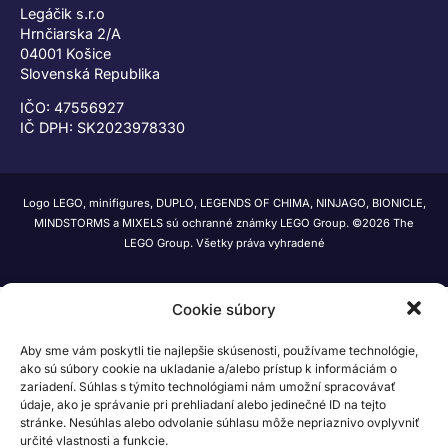
Legáčik s.r.o
Hrnčiarska 2/A
04001 Košice
Slovenská Republika
IČO: 47556927
IČ DPH: SK2023978330
Logo LEGO, minifigures, DUPLO, LEGENDS OF CHIMA, NINJAGO, BIONICLE,
MINDSTORMS a MIXELS sú ochranné známky LEGO Group. ©2026 The
LEGO Group. Všetky práva vyhradené
Cookie súbory
Aby sme vám poskytli tie najlepšie skúsenosti, používame technológie,
ako sú súbory cookie na ukladanie a/alebo prístup k informáciám o
zariadení. Súhlas s týmito technológiami nám umožní spracovávať
údaje, ako je správanie pri prehliadaní alebo jedinečné ID na tejto
stránke. Nesúhlas alebo odvolanie súhlasu môže nepriaznivo ovplyvniť
určité vlastnosti a funkcie.