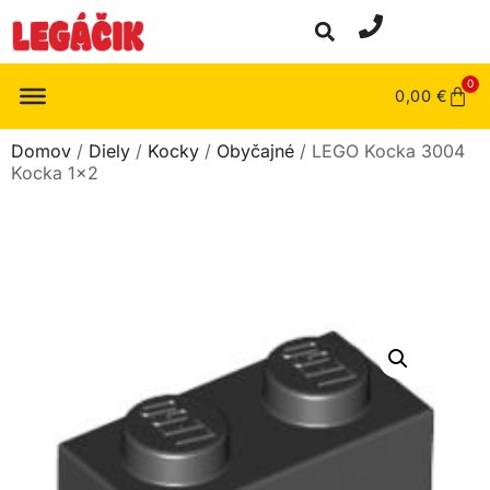
0
0,00
€
Domov
/
Diely
/
Kocky
/
Obyčajné
/ LEGO Kocka 3004
Kocka 1×2