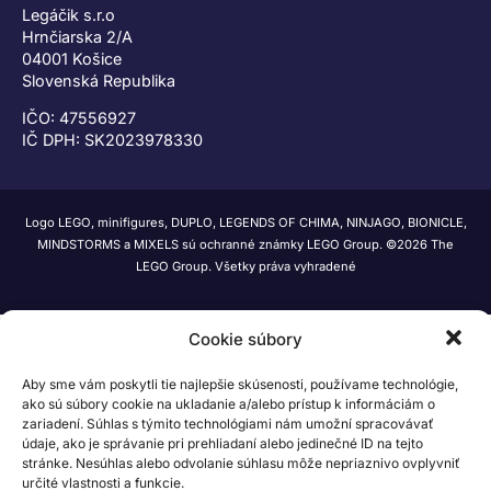
Legáčik s.r.o
Hrnčiarska 2/A
04001 Košice
Slovenská Republika
IČO: 47556927
IČ DPH: SK2023978330
Logo LEGO, minifigures, DUPLO, LEGENDS OF CHIMA, NINJAGO, BIONICLE,
MINDSTORMS a MIXELS sú ochranné známky LEGO Group. ©2026 The
LEGO Group. Všetky práva vyhradené
Cookie súbory
Aby sme vám poskytli tie najlepšie skúsenosti, používame technológie,
ako sú súbory cookie na ukladanie a/alebo prístup k informáciám o
zariadení. Súhlas s týmito technológiami nám umožní spracovávať
údaje, ako je správanie pri prehliadaní alebo jedinečné ID na tejto
stránke. Nesúhlas alebo odvolanie súhlasu môže nepriaznivo ovplyvniť
určité vlastnosti a funkcie.