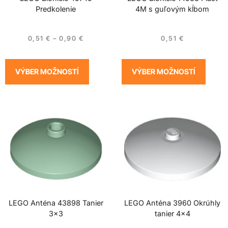
Predkolenie
4M s guľovým kĺbom
0,51
€
–
0,90
€
0,51
€
VÝBER MOŽNOSTÍ
VÝBER MOŽNOSTÍ
LEGO Anténa 43898 Tanier
LEGO Anténa 3960 Okrúhly
3×3
tanier 4×4