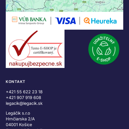
KONTAKT
+421 55 622 23 18
+421 907 919 608
legacik@legacik.sk
Legáčik s.r.o
Hrnčiarska 2/A
04001 Košice