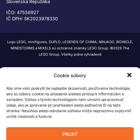
Slovenská Republika
IČO: 47556927
IČ DPH: SK2023978330
Logo LEGO, minifigures, DUPLO, LEGENDS OF CHIMA, NINJAGO, BIONICLE,
MINDSTORMS a MIXELS sú ochranné známky LEGO Group. ©2026 The
LEGO Group. Všetky práva vyhradené
Cookie súbory
Aby sme vám poskytli tie najlepšie skúsenosti, používame technológie,
ako sú súbory cookie na ukladanie a/alebo prístup k informáciám o
zariadení. Súhlas s týmito technológiami nám umožní spracovávať
údaje, ako je správanie pri prehliadaní alebo jedinečné ID na tejto
stránke. Nesúhlas alebo odvolanie súhlasu môže nepriaznivo ovplyvniť
určité vlastnosti a funkcie.
PRIJAŤ