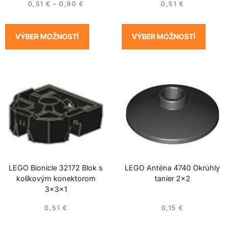
0,51
€
–
0,90
€
0,51
€
VÝBER MOŽNOSTÍ
VÝBER MOŽNOSTÍ
LEGO Bionicle 32172 Blok s
LEGO Anténa 4740 Okrúhly
kolíkovým konektorom
tanier 2×2
3x3x1
0,51
€
0,15
€