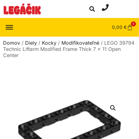
0
0,00
€
Domov
/
Diely
/
Kocky
/
Modifikovateľné
/ LEGO 39794
Technic Liftarm Modified Frame Thick 7 x 11 Open
Center