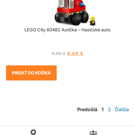
LEGO City 60482 Autíčka – Hasičské auto
8,49
€
9,99
€
PRIDAŤ DO KOŠÍKA
Predošlá
1
2
Ďalšia