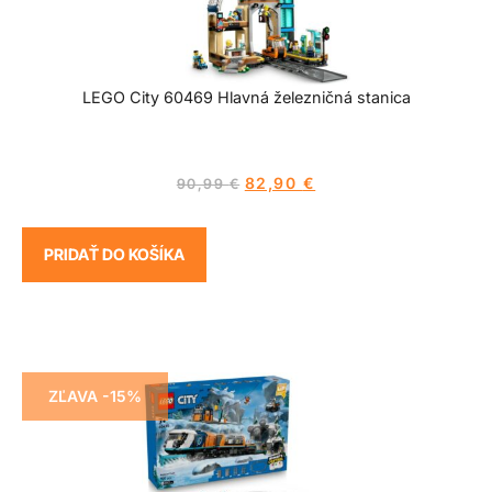
LEGO City 60469 Hlavná železničná stanica
82,90
€
90,99
€
PRIDAŤ DO KOŠÍKA
ZĽAVA -15%