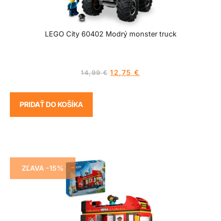
LEGO City 60402 Modrý monster truck
12,75
€
14,99
€
PRIDAŤ DO KOŠÍKA
ZĽAVA -15%