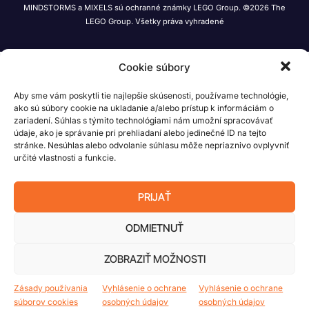
MINDSTORMS a MIXELS sú ochranné známky LEGO Group. ©2026 The
LEGO Group. Všetky práva vyhradené
Cookie súbory
Aby sme vám poskytli tie najlepšie skúsenosti, používame technológie,
ako sú súbory cookie na ukladanie a/alebo prístup k informáciám o
zariadení. Súhlas s týmito technológiami nám umožní spracovávať
údaje, ako je správanie pri prehliadaní alebo jedinečné ID na tejto
stránke. Nesúhlas alebo odvolanie súhlasu môže nepriaznivo ovplyvniť
určité vlastnosti a funkcie.
PRIJAŤ
ODMIETNUŤ
ZOBRAZIŤ MOŽNOSTI
Zásady používania
Vyhlásenie o ochrane
Vyhlásenie o ochrane
súborov cookies
osobných údajov
osobných údajov