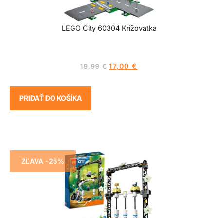
LEGO City 60304 Križovatka
17,00
€
19,99
€
PRIDAŤ DO KOŠÍKA
ZĽAVA -25%