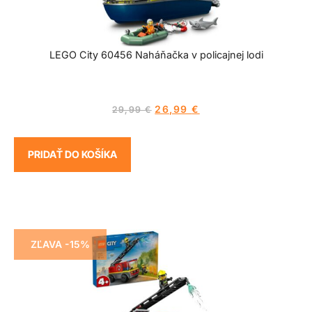
LEGO City 60456 Naháňačka v policajnej lodi
26,99
€
29,99
€
PRIDAŤ DO KOŠÍKA
ZĽAVA -15%