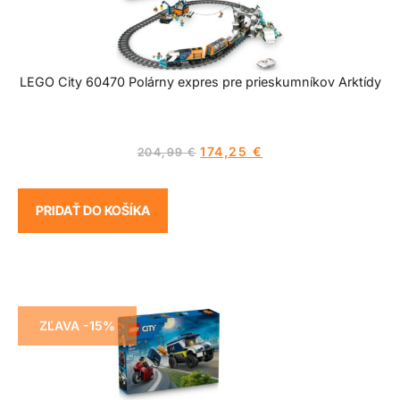
LEGO City 60470 Polárny expres pre prieskumníkov Arktídy
174,25
€
204,99
€
PRIDAŤ DO KOŠÍKA
ZĽAVA -15%