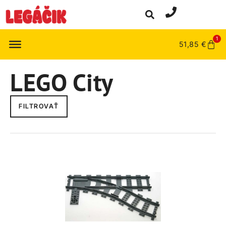
1
51,85
€
LEGO City
FILTROVAŤ