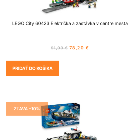
LEGO City 60423 Električka a zastávka v centre mesta
78,20
€
91,99
€
PRIDAŤ DO KOŠÍKA
ZĽAVA -10%