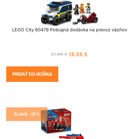
LEGO City 60479 Policajná dodávka na prevoz väzňov
18,69
€
21,99
€
PRIDAŤ DO KOŠÍKA
ZĽAVA -15%