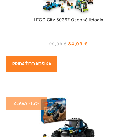
LEGO City 60367 Osobné lietadlo
84,99
€
99,99
€
PRIDAŤ DO KOŠÍKA
ZĽAVA -15%