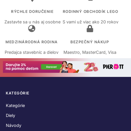
RÝCHLE DORUČENIE
RODINNÝ OBCHODÍK LEGO
Zastavte sa u nás aj osobne
S vami už viac ako 20 rokov
MEDZINÁRODNÁ RODINA
BEZPEČNÝ NÁKUP
Predajca stavebníc a dielov
Maestro, MasterCard, Visa
KATEGÓRIE
Kategórie
Diely
Návody