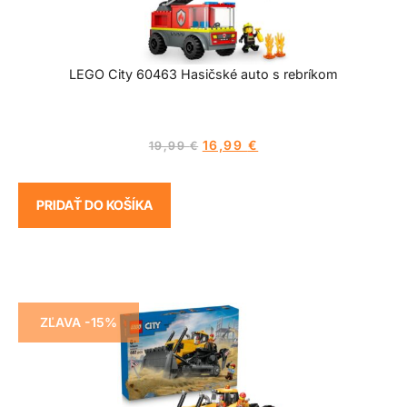
LEGO City 60463 Hasičské auto s rebríkom
16,99
€
19,99
€
PRIDAŤ DO KOŠÍKA
ZĽAVA -15%