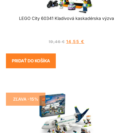
LEGO City 60341 Kladivová kaskadérska výzva
14,55
€
19,46
€
PRIDAŤ DO KOŠÍKA
ZĽAVA -15%