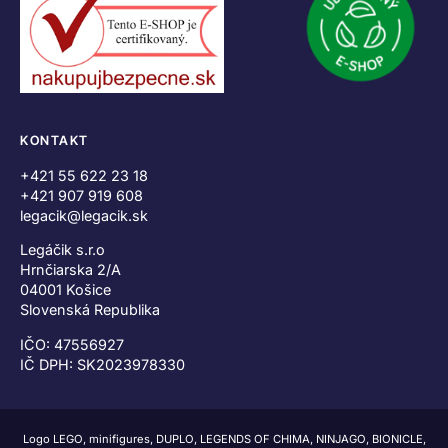
KONTAKT
+421 55 622 23 18
+421 907 919 608
legacik@legacik.sk
Legáčik s.r.o
Hrnčiarska 2/A
04001 Košice
Slovenská Republika
IČO: 47556927
IČ DPH: SK2023978330
Logo LEGO, minifigures, DUPLO, LEGENDS OF CHIMA, NINJAGO, BIONICLE,