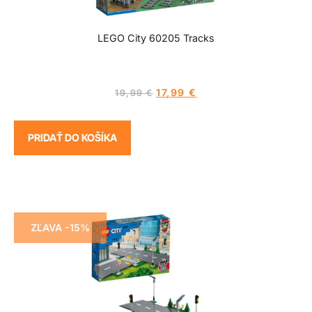
LEGO City 60205 Tracks
17,99
€
19,99
€
PRIDAŤ DO KOŠÍKA
ZĽAVA -15%