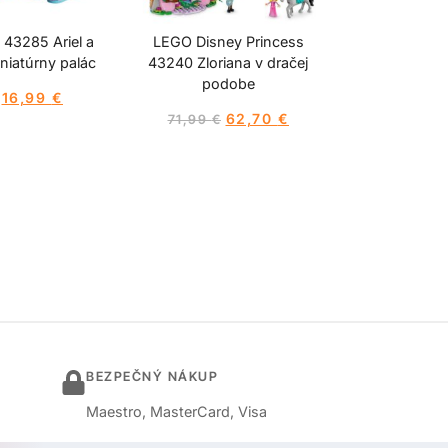
43285 Ariel a
LEGO Disney Princess
iniatúrny palác
43240 Zloriana v dračej
podobe
16,99
€
62,70
€
71,99
€
BEZPEČNÝ NÁKUP
Maestro, MasterCard, Visa