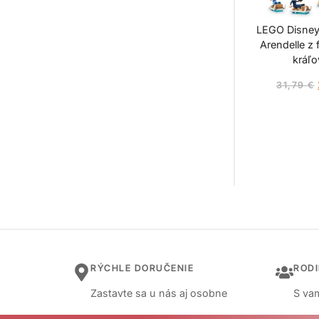
LEGO Disney
Arendelle z 
kráľo
31,79
€
RÝCHLE DORUČENIE
ROD
Zastavte sa u nás aj osobne
S vam