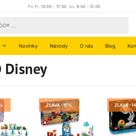
Po-Pi:
10:00 - 17:30
, So:
9:00 - 12:00
Novinky
Návody
O nás
Blog
Kon
 Disney
5%
ZĽAVA -15%
ZĽAVA -1