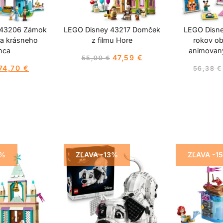
 43206 Zámok
LEGO Disney 43217 Domček
LEGO Disne
a krásneho
z filmu Hore
rokov o
nca
animovan
47,59
€
55,99
€
74,70
€
56,38
€
3%
ZĽAVA -13%
ZĽAVA -1