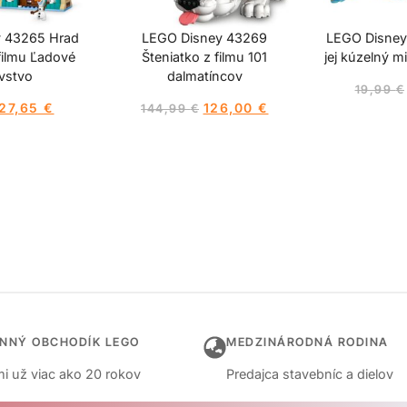
 43265 Hrad
LEGO Disney 43269
LEGO Disney 
filmu Ľadové
Šteniatko z filmu 101
jej kúzelný m
vstvo
dalmatíncov
19,99
€
27,65
€
126,00
€
144,99
€
INNÝ OBCHODÍK LEGO
MEDZINÁRODNÁ RODINA
i už viac ako 20 rokov
Predajca stavebníc a dielov