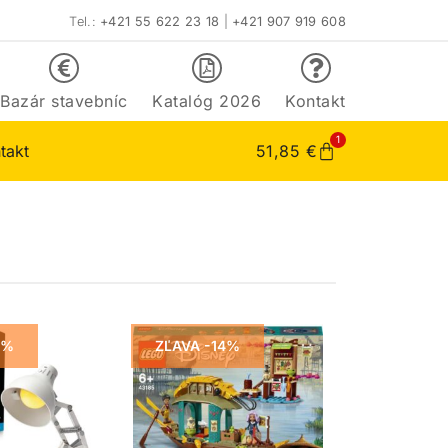
Tel.:
+421 55 622 23 18
|
+421 907 919 608
Bazár stavebníc
Katalóg 2026
Kontakt
1
takt
51,85
€
4%
ZĽAVA -14%