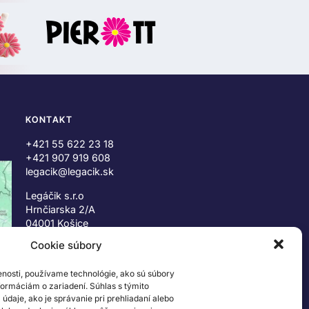
KONTAKT
+421 55 622 23 18
+421 907 919 608
legacik@legacik.sk
Legáčik s.r.o
Hrnčiarska 2/A
04001 Košice
Slovenská Republika
Cookie súbory
IČO: 47556927
enosti, používame technológie, ako sú súbory
IČ DPH: SK2023978330
nformáciám o zariadení. Súhlas s týmito
daje, ako je správanie pri prehliadaní alebo