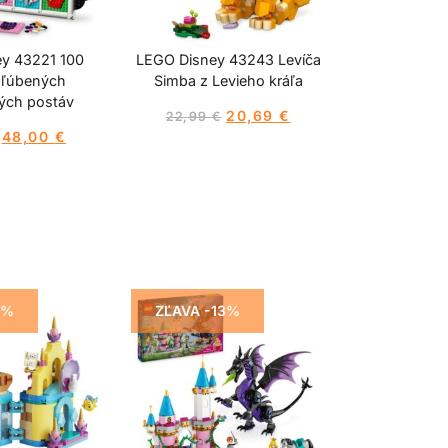
y 43221 100
LEGO Disney 43243 Levíča
bľúbených
Simba z Levieho kráľa
ých postáv
20,69
€
22,99
€
48,00
€
5%
ZĽAVA -13%