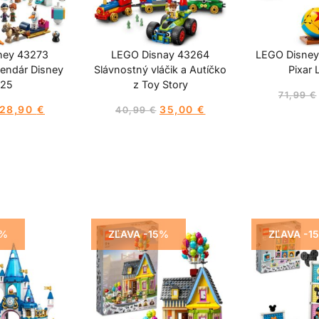
ney 43273
LEGO Disnay 43264
LEGO Disney
endár Disney
Slávnostný vláčik a Autíčko
Pixar 
25
z Toy Story
71,99
€
28,90
€
35,00
€
40,99
€
4%
ZĽAVA -15%
ZĽAVA -1