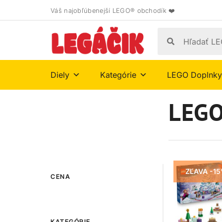
Váš najobľúbenejší LEGO® obchodík ❤️
Diely
Kategórie
LEGO Doplnky
LEGO
ZĽAVA -1
CENA
KATEGÓRIE