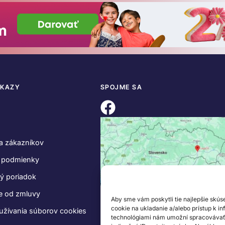
DKAZY
SPOJME SA
a zákazníkov
 podmienky
ý poriadok
e od zmluvy
Aby sme vám poskytli tie najlepšie skús
cookie na ukladanie a/alebo prístup k i
užívania súborov cookies
technológiami nám umožní spracovávať ú