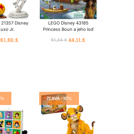
 21357 Disney
LEGO Disney 43185
Luxo Jr.
Princess Boun a jeho loď
61,60
€
44,11
€
51,24
€
5%
ZĽAVA -10%