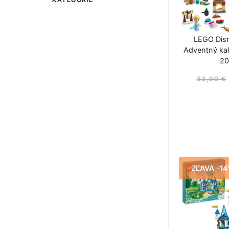
LEGO Dis
Adventný kal
20
33,99
€
ZĽAVA -1