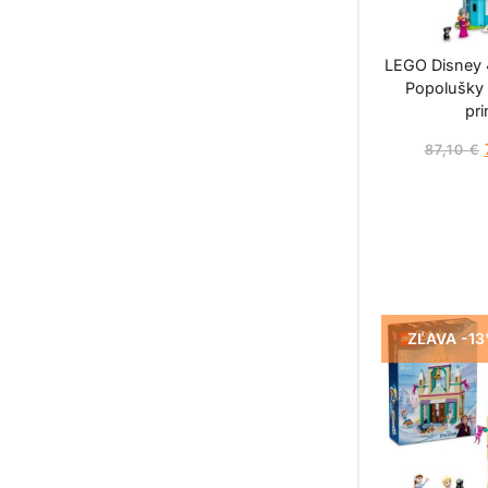
LEGO Disney
Popolušky 
pri
87,10
€
ZĽAVA -1