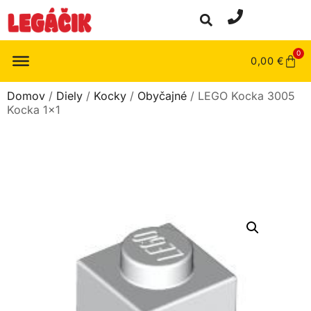
0
0,00
€
Domov
/
Diely
/
Kocky
/
Obyčajné
/ LEGO Kocka 3005
Kocka 1×1