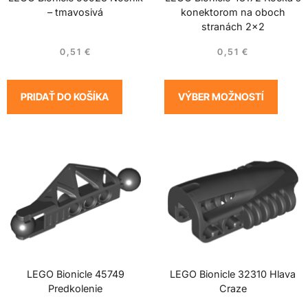
– tmavosivá
konektorom na oboch
stranách 2×2
0,51
€
0,51
€
PRIDAŤ DO KOŠÍKA
VÝBER MOŽNOSTÍ
LEGO Bionicle 45749
LEGO Bionicle 32310 Hlava
Predkolenie
Craze