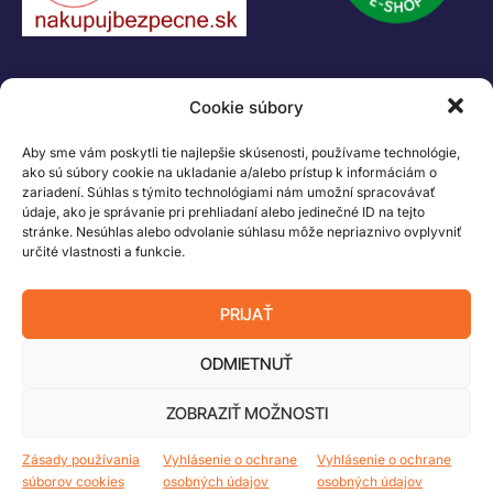
KONTAKT
Cookie súbory
+421 55 622 23 18
+421 907 919 608
Aby sme vám poskytli tie najlepšie skúsenosti, používame technológie,
legacik@legacik.sk
ako sú súbory cookie na ukladanie a/alebo prístup k informáciám o
zariadení. Súhlas s týmito technológiami nám umožní spracovávať
Legáčik s.r.o
údaje, ako je správanie pri prehliadaní alebo jedinečné ID na tejto
Hrnčiarska 2/A
stránke. Nesúhlas alebo odvolanie súhlasu môže nepriaznivo ovplyvniť
určité vlastnosti a funkcie.
04001 Košice
Slovenská Republika
PRIJAŤ
IČO: 47556927
IČ DPH: SK2023978330
ODMIETNUŤ
ZOBRAZIŤ MOŽNOSTI
Logo LEGO, minifigures, DUPLO, LEGENDS OF CHIMA, NINJAGO, BIONICLE,
MINDSTORMS a MIXELS sú ochranné známky LEGO Group. ©2026 The
Zásady používania
Vyhlásenie o ochrane
Vyhlásenie o ochrane
LEGO Group. Všetky práva vyhradené
súborov cookies
osobných údajov
osobných údajov