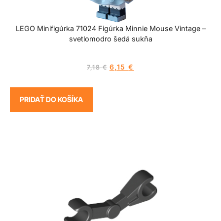
LEGO Minifigúrka 71024 Figúrka Minnie Mouse Vintage –
svetlomodro šedá sukňa
6,15
€
7,18
€
PRIDAŤ DO KOŠÍKA