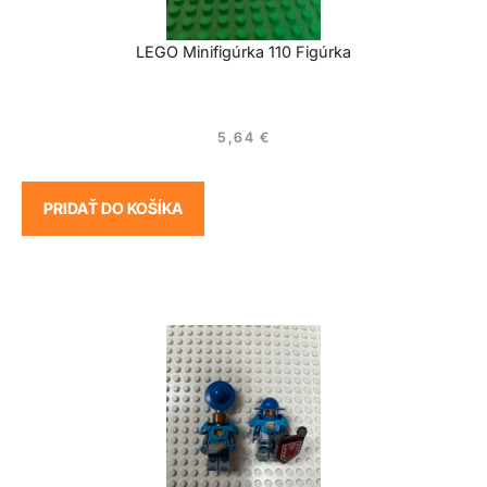
LEGO Minifigúrka 110 Figúrka
5,64
€
PRIDAŤ DO KOŠÍKA