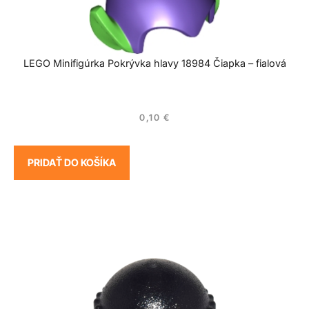
LEGO Minifigúrka Pokrývka hlavy 18984 Čiapka – fialová
0,10
€
PRIDAŤ DO KOŠÍKA