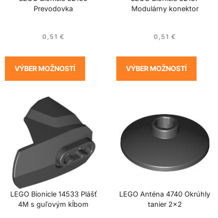
Prevodovka
Modulárny konektor
0,51
€
0,51
€
VÝBER MOŽNOSTÍ
VÝBER MOŽNOSTÍ
LEGO Bionicle 14533 Plášť
LEGO Anténa 4740 Okrúhly
4M s guľovým kĺbom
tanier 2×2