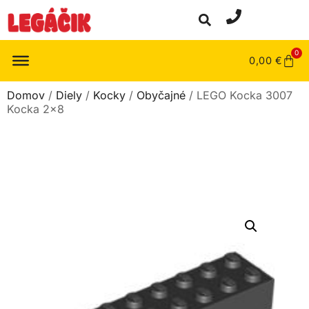
0
0,00
€
Domov
/
Diely
/
Kocky
/
Obyčajné
/ LEGO Kocka 3007
Kocka 2×8