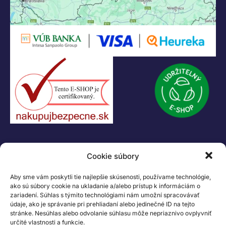
KONTAKT
Cookie súbory
+421 55 622 23 18
+421 907 919 608
Aby sme vám poskytli tie najlepšie skúsenosti, používame technológie,
legacik@legacik.sk
ako sú súbory cookie na ukladanie a/alebo prístup k informáciám o
zariadení. Súhlas s týmito technológiami nám umožní spracovávať
Legáčik s.r.o
údaje, ako je správanie pri prehliadaní alebo jedinečné ID na tejto
Hrnčiarska 2/A
stránke. Nesúhlas alebo odvolanie súhlasu môže nepriaznivo ovplyvniť
určité vlastnosti a funkcie.
04001 Košice