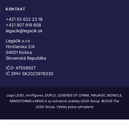
KONTAKT
+421 55 622 23 18
+421 907 919 608
legacik@legacik.sk
Legáčik s.r.o
Hrnčiarska 2/A
04001 Košice
Slovenská Republika
IČO: 47556927
IČ DPH: SK2023978330
Logo LEGO, minifigures, DUPLO, LEGENDS OF CHIMA, NINJAGO, BIONICLE,
MINDSTORMS a MIXELS sú ochranné známky LEGO Group. ©2026 The
LEGO Group. Všetky práva vyhradené