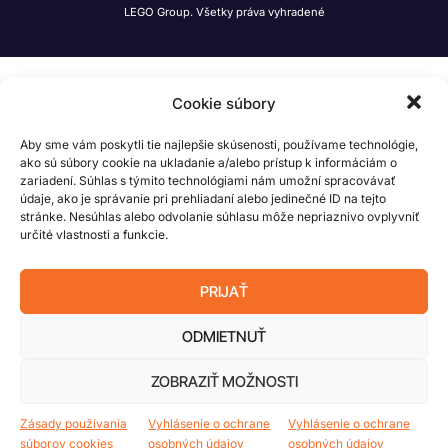
LEGO Group. Všetky práva vyhradené
Cookie súbory
Aby sme vám poskytli tie najlepšie skúsenosti, používame technológie,
ako sú súbory cookie na ukladanie a/alebo prístup k informáciám o
zariadení. Súhlas s týmito technológiami nám umožní spracovávať
údaje, ako je správanie pri prehliadaní alebo jedinečné ID na tejto
stránke. Nesúhlas alebo odvolanie súhlasu môže nepriaznivo ovplyvniť
určité vlastnosti a funkcie.
PRIJAŤ
ODMIETNUŤ
ZOBRAZIŤ MOŽNOSTI
Zásady používania
Vyhlásenie o ochrane
Vyhlásenie o ochrane
súborov cookies
osobných údajov
osobných údajov