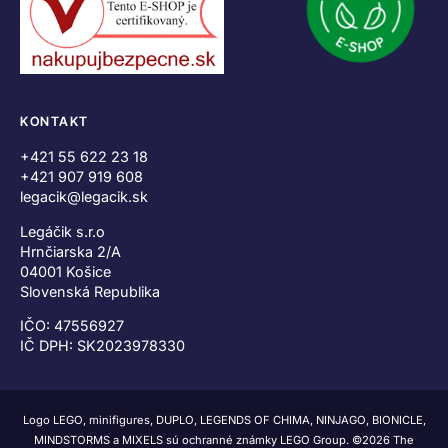
KONTAKT
+421 55 622 23 18
+421 907 919 608
legacik@legacik.sk
Legáčik s.r.o
Hrnčiarska 2/A
04001 Košice
Slovenská Republika
IČO: 47556927
IČ DPH: SK2023978330
Logo LEGO, minifigures, DUPLO, LEGENDS OF CHIMA, NINJAGO, BIONICLE,
MINDSTORMS a MIXELS sú ochranné známky LEGO Group. ©2026 The