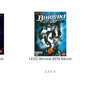
od
LEGO Bionicle 8919 Návod
2,05
€