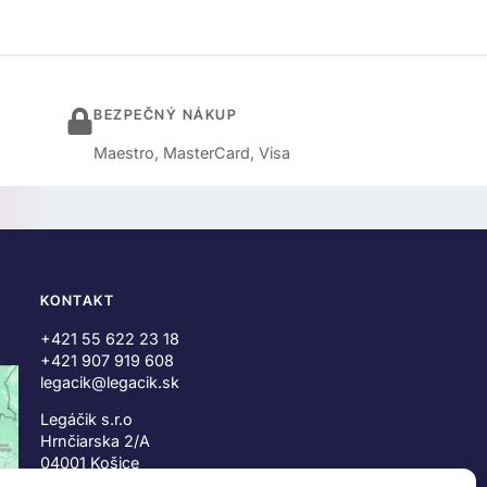
BEZPEČNÝ NÁKUP
Maestro, MasterCard, Visa
KONTAKT
+421 55 622 23 18
+421 907 919 608
legacik@legacik.sk
Legáčik s.r.o
Hrnčiarska 2/A
04001 Košice
Slovenská Republika