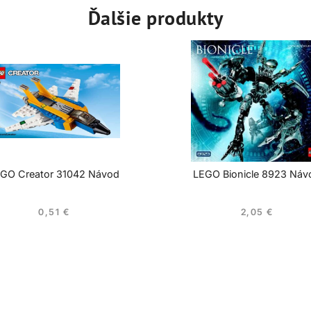
Ďalšie produkty
GO Creator 31042 Návod
LEGO Bionicle 8923 Náv
0,51
€
2,05
€