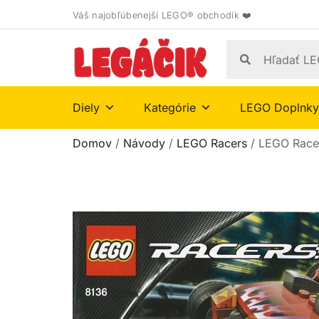
Váš najobľúbenejší LEGO® obchodík ❤️
Diely
Kategórie
LEGO Doplnky
Domov
/
Návody
/
LEGO Racers
/ LEGO Race