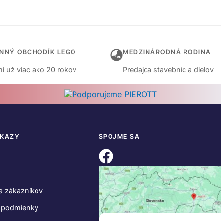
INNÝ OBCHODÍK LEGO
MEDZINÁRODNÁ RODINA
i už viac ako 20 rokov
Predajca stavebníc a dielov
DKAZY
SPOJME SA
a zákazníkov
 podmienky