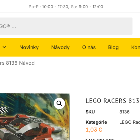
Po-Pi:
10:00 - 17:30
, So:
9:00 - 12:00
Novinky
Návody
O nás
Blog
Kon
rs 8136 Návod
LEGO RACERS 81
SKU
8136
Kategórie
LEGO Rac
1,03
€