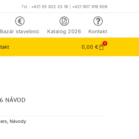
Tel.:
+421 55 622 23 18
|
+421 907 919 608
Bazár stavebníc
Katalóg 2026
Kontakt
0
takt
0,00
€
36 NÁVOD
ers
,
Návody