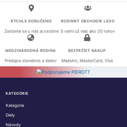
RÝCHLE DORUČENIE
RODINNÝ OBCHODÍK LEGO
Zastavte sa u nás aj osobne
S vami už viac ako 20 rokov
MEDZINÁRODNÁ RODINA
BEZPEČNÝ NÁKUP
Predajca stavebníc a dielov
Maestro, MasterCard, Visa
KATEGÓRIE
Kategórie
Diely
Návody