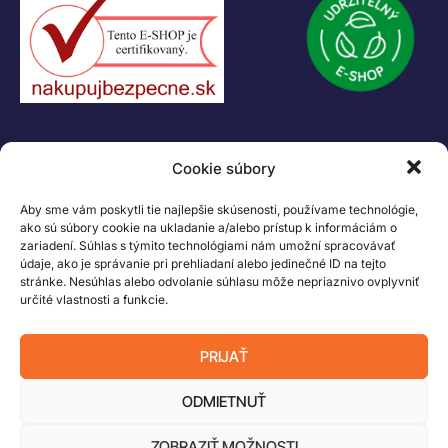
KONTAKT
Cookie súbory
+421 55 622 23 18
+421 907 919 608
Aby sme vám poskytli tie najlepšie skúsenosti, používame technológie,
legacik@legacik.sk
ako sú súbory cookie na ukladanie a/alebo prístup k informáciám o
zariadení. Súhlas s týmito technológiami nám umožní spracovávať
Legáčik s.r.o
údaje, ako je správanie pri prehliadaní alebo jedinečné ID na tejto
Hrnčiarska 2/A
stránke. Nesúhlas alebo odvolanie súhlasu môže nepriaznivo ovplyvniť
04001 Košice
určité vlastnosti a funkcie.
Slovenská Republika
IČO: 47556927
PRIJAŤ
IČ DPH: SK2023978330
ODMIETNUŤ
ZOBRAZIŤ MOŽNOSTI