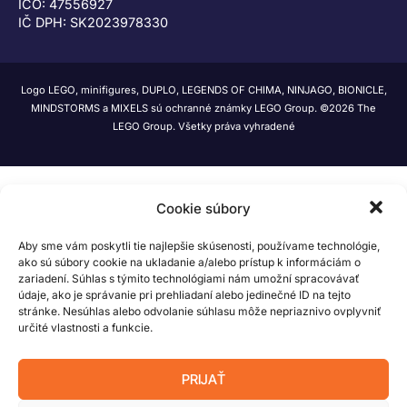
IČO: 47556927
IČ DPH: SK2023978330
Logo LEGO, minifigures, DUPLO, LEGENDS OF CHIMA, NINJAGO, BIONICLE,
MINDSTORMS a MIXELS sú ochranné známky LEGO Group. ©2026 The
LEGO Group. Všetky práva vyhradené
Cookie súbory
Aby sme vám poskytli tie najlepšie skúsenosti, používame technológie,
ako sú súbory cookie na ukladanie a/alebo prístup k informáciám o
zariadení. Súhlas s týmito technológiami nám umožní spracovávať
údaje, ako je správanie pri prehliadaní alebo jedinečné ID na tejto
stránke. Nesúhlas alebo odvolanie súhlasu môže nepriaznivo ovplyvniť
určité vlastnosti a funkcie.
PRIJAŤ