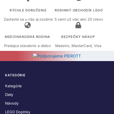
RÝCHLE DORUČENIE
RODINNÝ OBCHODÍK LEGO
Zastavte sa u nás aj osobne
S vami už viac ako 20 rokov
MEDZINÁRODNÁ RODINA
BEZPEČNÝ NÁKUP
Predajca stavebníc a dielov
Maestro, MasterCard, Visa
KATEGÓRIE
Kategórie
Diely
Návody
LEGO Doplnky