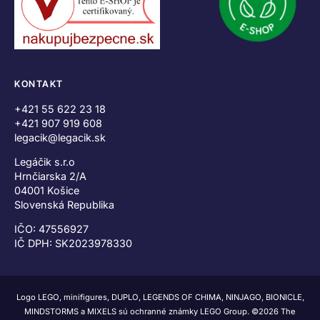
KONTAKT
+421 55 622 23 18
+421 907 919 608
legacik@legacik.sk
Legáčik s.r.o
Hrnčiarska 2/A
04001 Košice
Slovenská Republika
IČO: 47556927
IČ DPH: SK2023978330
Logo LEGO, minifigures, DUPLO, LEGENDS OF CHIMA, NINJAGO, BIONICLE,
MINDSTORMS a MIXELS sú ochranné známky LEGO Group. ©2026 The