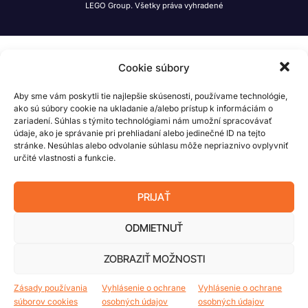
LEGO Group. Všetky práva vyhradené
Cookie súbory
Aby sme vám poskytli tie najlepšie skúsenosti, používame technológie,
ako sú súbory cookie na ukladanie a/alebo prístup k informáciám o
zariadení. Súhlas s týmito technológiami nám umožní spracovávať
údaje, ako je správanie pri prehliadaní alebo jedinečné ID na tejto
stránke. Nesúhlas alebo odvolanie súhlasu môže nepriaznivo ovplyvniť
určité vlastnosti a funkcie.
PRIJAŤ
ODMIETNUŤ
ZOBRAZIŤ MOŽNOSTI
Zásady používania
Vyhlásenie o ochrane
Vyhlásenie o ochrane
súborov cookies
osobných údajov
osobných údajov