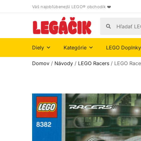
Váš najobľúbenejší LEGO® obchodík ❤️
Diely
Kategórie
LEGO Doplnky
Domov
/
Návody
/
LEGO Racers
/ LEGO Race