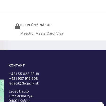
BEZPEČNÝ NÁKUP
Maestro, MasterCard, Visa
KONTAKT
+421 55 622 23 18
+421 907 919 608
legacik@legacik.sk
Legáčik s.r.o
Hrnčiarska 2/A
04001 Košice
Slovenská Republika