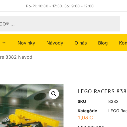
Po-Pi:
10:00 - 17:30
, So:
9:00 - 12:00
Novinky
Návody
O nás
Blog
Kon
rs 8382 Návod
LEGO RACERS 83
SKU
8382
Kategórie
LEGO Rac
1,03
€