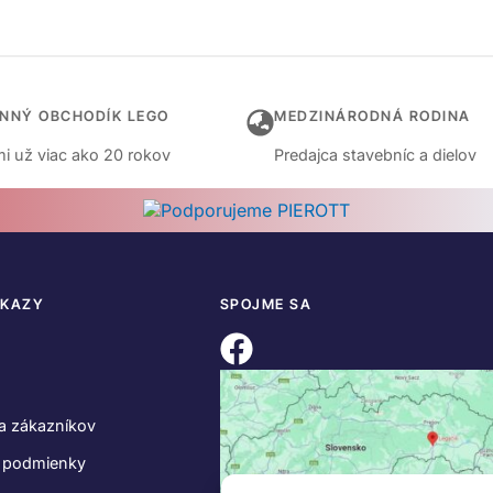
INNÝ OBCHODÍK LEGO
MEDZINÁRODNÁ RODINA
i už viac ako 20 rokov
Predajca stavebníc a dielov
DKAZY
SPOJME SA
a zákazníkov
 podmienky