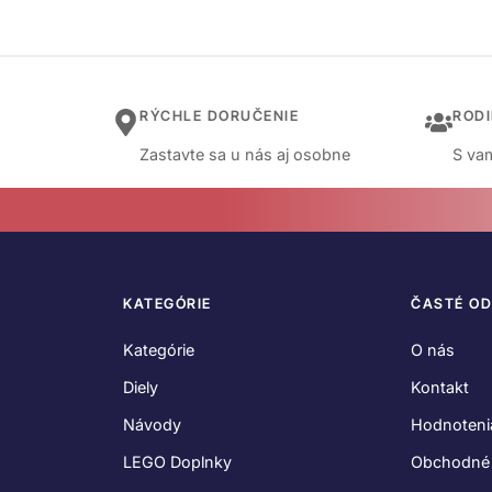
RÝCHLE DORUČENIE
ROD
Zastavte sa u nás aj osobne
S vam
KATEGÓRIE
ČASTÉ O
Kategórie
O nás
Diely
Kontakt
Návody
Hodnoteni
LEGO Doplnky
Obchodné