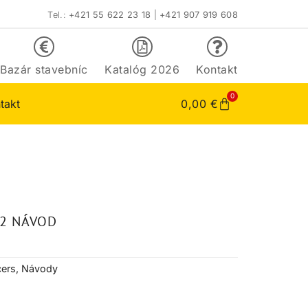
Tel.:
+421 55 622 23 18
|
+421 907 919 608
Bazár stavebníc
Katalóg 2026
Kontakt
0
takt
0,00
€
82 NÁVOD
ers
,
Návody