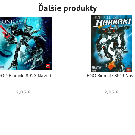
Ďalšie produkty
EGO Bionicle 8923 Návod
LEGO Bionicle 8919 Náv
2,05
€
2,05
€