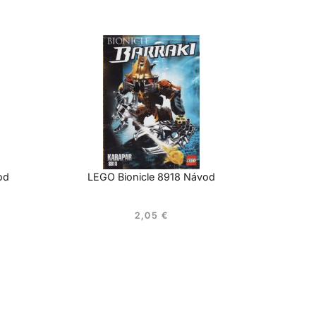
od
LEGO Bionicle 8918 Návod
2,05
€