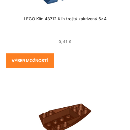
LEGO Klín 43712 Klín trojitý zakrivený 6×4
0,41
€
VÝBER MOŽNOSTÍ