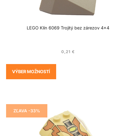
LEGO Klín 6069 Trojitý bez zárezov 4×4
0,21
€
VÝBER MOŽNOSTÍ
ZĽAVA -33%