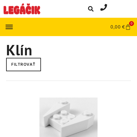
0
0,00
€
Klín
FILTROVAŤ