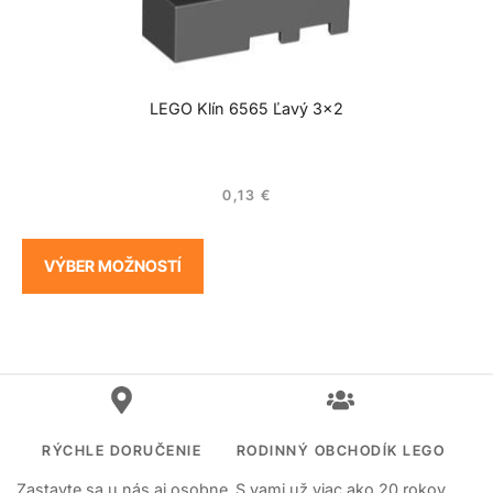
LEGO Klín 6565 Ľavý 3×2
0,13
€
VÝBER MOŽNOSTÍ
RÝCHLE DORUČENIE
RODINNÝ OBCHODÍK LEGO
Zastavte sa u nás aj osobne
S vami už viac ako 20 rokov