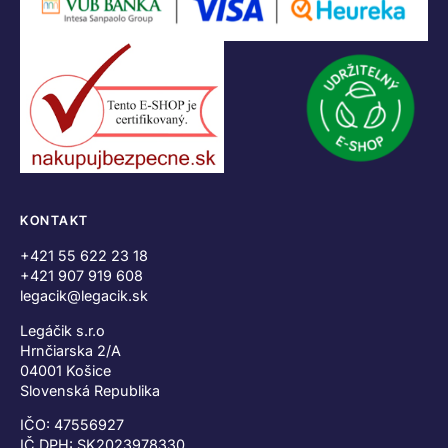
KONTAKT
+421 55 622 23 18
+421 907 919 608
legacik@legacik.sk
Legáčik s.r.o
Hrnčiarska 2/A
04001 Košice
Slovenská Republika
IČO: 47556927
IČ DPH: SK2023978330