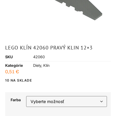
LEGO KLÍN 42060 PRAVÝ KLIN 12×3
SKU
42060
Kategórie
Diely
,
Klín
0,51
€
10 NA SKLADE
Farba