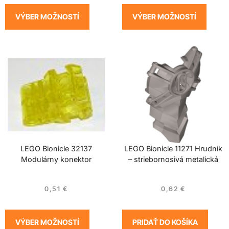
VÝBER MOŽNOSTÍ
VÝBER MOŽNOSTÍ
LEGO Bionicle 32137
LEGO Bionicle 11271 Hrudník
Modulárny konektor
– striebornosivá metalická
0,51
€
0,62
€
VÝBER MOŽNOSTÍ
PRIDAŤ DO KOŠÍKA