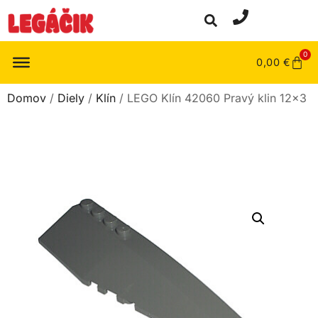
0
0,00
€
Domov
/
Diely
/
Klín
/ LEGO Klín 42060 Pravý klin 12×3