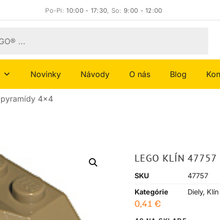
Po-Pi:
10:00 - 17:30
, So:
9:00 - 12:00
Novinky
Návody
O nás
Blog
Kon
 pyramídy 4×4
LEGO KLÍN 47757
SKU
47757
Kategórie
Diely
,
Klín
0,41
€