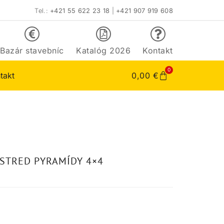
Tel.:
+421 55 622 23 18
|
+421 907 919 608
Bazár stavebníc
Katalóg 2026
Kontakt
0
takt
0,00
€
 STRED PYRAMÍDY 4×4