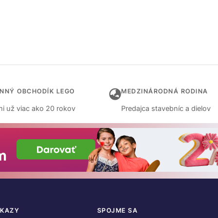
INNÝ OBCHODÍK LEGO
MEDZINÁRODNÁ RODINA
i už viac ako 20 rokov
Predajca stavebníc a dielov
DKAZY
SPOJME SA