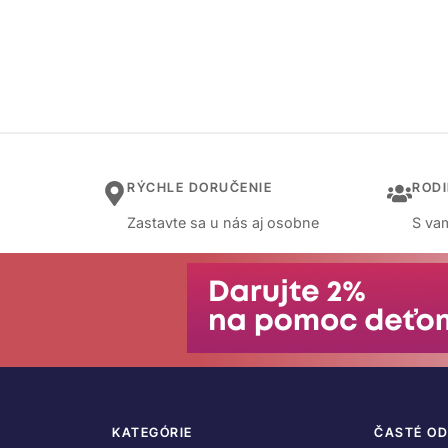
RÝCHLE DORUČENIE
ROD
Zastavte sa u nás aj osobne
S vam
KATEGÓRIE
ČASTÉ O