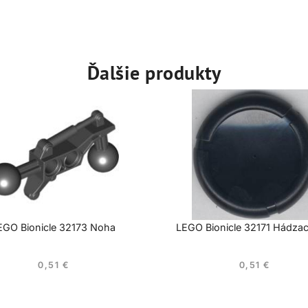
Ďalšie produkty
EGO Bionicle 32173 Noha
LEGO Bionicle 32171 Hádzac
0,51
€
0,51
€