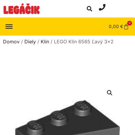
0
0,00
€
Domov
/
Diely
/
Klín
/ LEGO Klín 6565 Ľavý 3×2