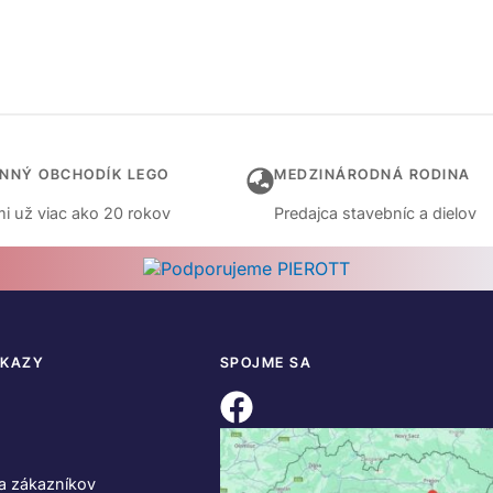
INNÝ OBCHODÍK LEGO
MEDZINÁRODNÁ RODINA
i už viac ako 20 rokov
Predajca stavebníc a dielov
DKAZY
SPOJME SA
a zákazníkov