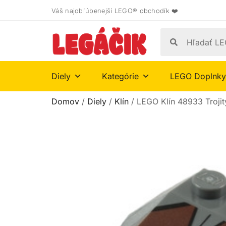
Váš najobľúbenejší LEGO® obchodík ❤️
Diely
Kategórie
LEGO Doplnky
Domov
/
Diely
/
Klín
/ LEGO Klín 48933 Trojit