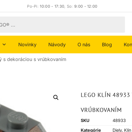
Po-Pi:
10:00 - 17:30
, So:
9:00 - 12:00
Novinky
Návody
O nás
Blog
Kon
ý s dekoráciou s vrúbkovaním
LEGO KLÍN 48933
VRÚBKOVANÍM
SKU
48933
Kategórie
Diely
,
Klín