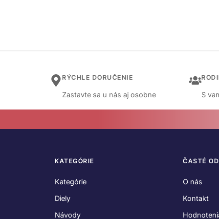
RÝCHLE DORUČENIE
ROD
Zastavte sa u nás aj osobne
S vam
KATEGÓRIE
ČASTÉ O
Kategórie
O nás
Diely
Kontakt
Návody
Hodnoteni