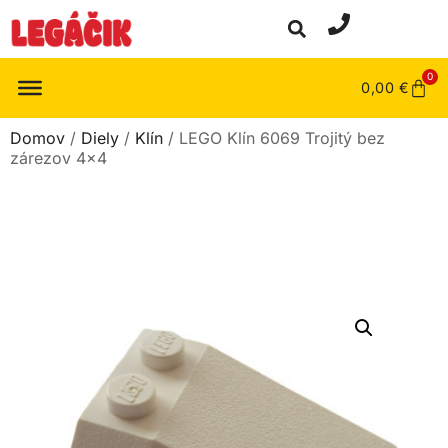
0
0,00
€
Domov
/
Diely
/
Klín
/ LEGO Klín 6069 Trojitý bez
zárezov 4×4