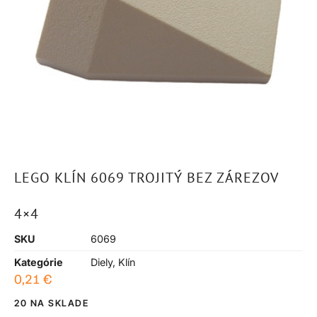
LEGO KLÍN 6069 TROJITÝ BEZ ZÁREZOV
4×4
SKU
6069
Kategórie
Diely
,
Klín
0,21
€
20 NA SKLADE