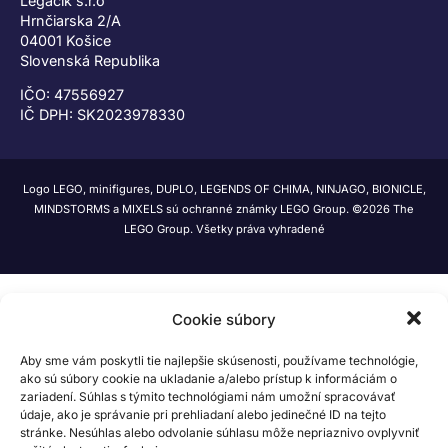
Legáčik s.r.o
Hrnčiarska 2/A
04001 Košice
Slovenská Republika
IČO: 47556927
IČ DPH: SK2023978330
Logo LEGO, minifigures, DUPLO, LEGENDS OF CHIMA, NINJAGO, BIONICLE,
MINDSTORMS a MIXELS sú ochranné známky LEGO Group. ©2026 The
LEGO Group. Všetky práva vyhradené
Cookie súbory
Aby sme vám poskytli tie najlepšie skúsenosti, používame technológie,
ako sú súbory cookie na ukladanie a/alebo prístup k informáciám o
zariadení. Súhlas s týmito technológiami nám umožní spracovávať
údaje, ako je správanie pri prehliadaní alebo jedinečné ID na tejto
stránke. Nesúhlas alebo odvolanie súhlasu môže nepriaznivo ovplyvniť