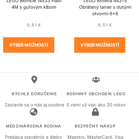
LEGO Bionicle 14533 Plášť
LEGO Anténa 44375
4M s guľovým kĺbom
Obrátený tanier s dutými
otvormi 6×6
0,51
€
0,51
€
VÝBER MOŽNOSTÍ
VÝBER MOŽNOSTÍ
RÝCHLE DORUČENIE
RODINNÝ OBCHODÍK LEGO
Zastavte sa u nás aj osobne
S vami už viac ako 20 rokov
MEDZINÁRODNÁ RODINA
BEZPEČNÝ NÁKUP
Predajca stavebníc a dielov
Maestro, MasterCard, Visa