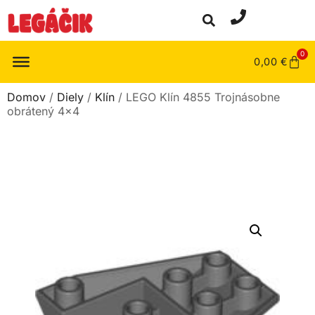
0
0,00
€
Domov
/
Diely
/
Klín
/ LEGO Klín 4855 Trojnásobne
obrátený 4×4