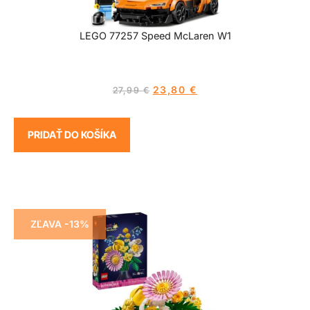
LEGO 77257 Speed McLaren W1
23,80
€
27,99
€
PRIDAŤ DO KOŠÍKA
ZĽAVA -13%