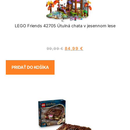
LEGO Friends 42705 Útulná chata v jesennom lese
84,99
€
99,99
€
PRIDAŤ DO KOŠÍKA