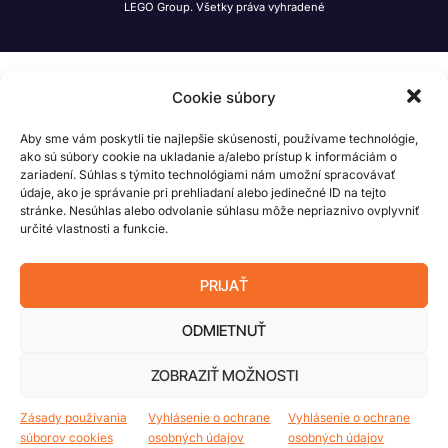
LEGO Group. Všetky práva vyhradené
Cookie súbory
Aby sme vám poskytli tie najlepšie skúsenosti, používame technológie,
ako sú súbory cookie na ukladanie a/alebo prístup k informáciám o
zariadení. Súhlas s týmito technológiami nám umožní spracovávať
údaje, ako je správanie pri prehliadaní alebo jedinečné ID na tejto
stránke. Nesúhlas alebo odvolanie súhlasu môže nepriaznivo ovplyvniť
určité vlastnosti a funkcie.
PRIJAŤ
ODMIETNUŤ
ZOBRAZIŤ MOŽNOSTI
Zásady používania
Vyhlásenie o ochrane
Vyhlásenie o ochrane
súborov cookies
osobných údajov
osobných údajov