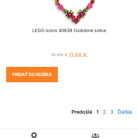
LEGO Icons 40638 Ozdobné srdce
11,00
€
12,99
€
PRIDAŤ DO KOŠÍKA
Predošlá
1
2
3
Ďalšia