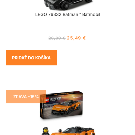
LEGO 76332 Batman™ Batmobil
25,49
€
29,99
€
PRIDAŤ DO KOŠÍKA
ZĽAVA -15%