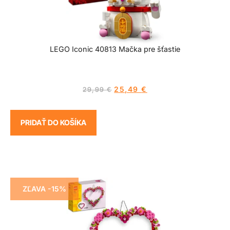
LEGO Iconic 40813 Mačka pre šťastie
25,49
€
29,99
€
PRIDAŤ DO KOŠÍKA
ZĽAVA -15%