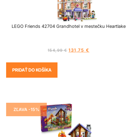
LEGO Friends 42704 Grandhotel v mestečku Heartlake
131,75
€
154,99
€
PRIDAŤ DO KOŠÍKA
ZĽAVA -15%