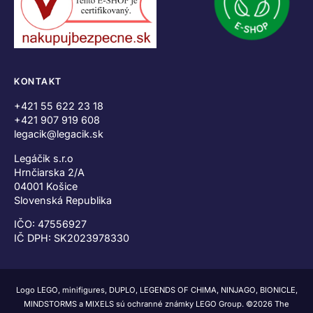
KONTAKT
+421 55 622 23 18
+421 907 919 608
legacik@legacik.sk
Legáčik s.r.o
Hrnčiarska 2/A
04001 Košice
Slovenská Republika
IČO: 47556927
IČ DPH: SK2023978330
Logo LEGO, minifigures, DUPLO, LEGENDS OF CHIMA, NINJAGO, BIONICLE,
MINDSTORMS a MIXELS sú ochranné známky LEGO Group. ©2026 The