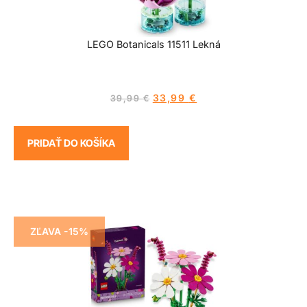
LEGO Botanicals 11511 Lekná
33,99
€
39,99
€
PRIDAŤ DO KOŠÍKA
ZĽAVA -15%