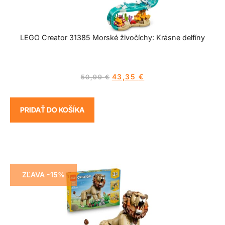
LEGO Creator 31385 Morské živočíchy: Krásne delfíny
43,35
€
50,99
€
PRIDAŤ DO KOŠÍKA
ZĽAVA -15%