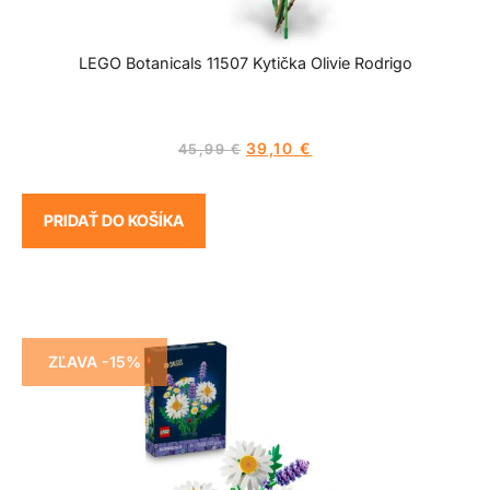
LEGO Botanicals 11507 Kytička Olivie Rodrigo
39,10
€
45,99
€
PRIDAŤ DO KOŠÍKA
ZĽAVA -15%