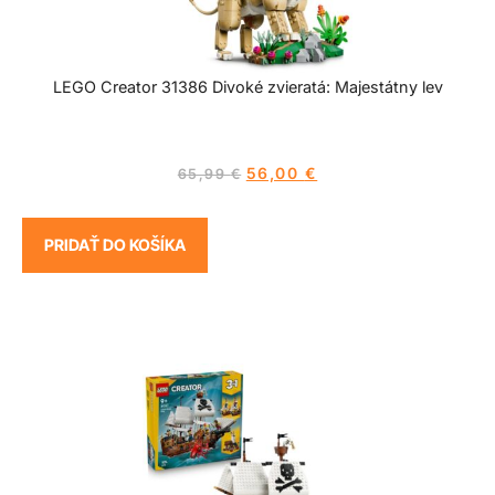
LEGO Creator 31386 Divoké zvieratá: Majestátny lev
56,00
€
65,99
€
PRIDAŤ DO KOŠÍKA