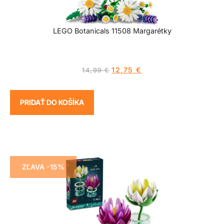
LEGO Botanicals 11508 Margarétky
12,75
€
14,99
€
PRIDAŤ DO KOŠÍKA
ZĽAVA -15%