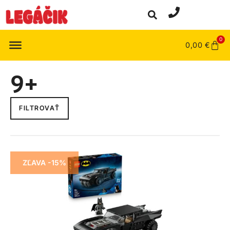
0
0,00
€
9+
FILTROVAŤ
ZĽAVA -15%