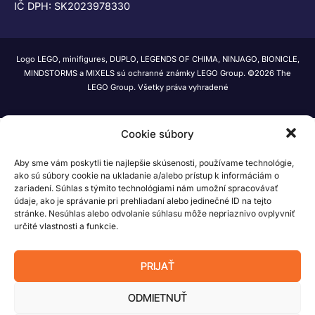
IČ DPH: SK2023978330
Logo LEGO, minifigures, DUPLO, LEGENDS OF CHIMA, NINJAGO, BIONICLE,
MINDSTORMS a MIXELS sú ochranné známky LEGO Group. ©2026 The
LEGO Group. Všetky práva vyhradené
Cookie súbory
Aby sme vám poskytli tie najlepšie skúsenosti, používame technológie,
ako sú súbory cookie na ukladanie a/alebo prístup k informáciám o
zariadení. Súhlas s týmito technológiami nám umožní spracovávať
údaje, ako je správanie pri prehliadaní alebo jedinečné ID na tejto
stránke. Nesúhlas alebo odvolanie súhlasu môže nepriaznivo ovplyvniť
určité vlastnosti a funkcie.
PRIJAŤ
ODMIETNUŤ