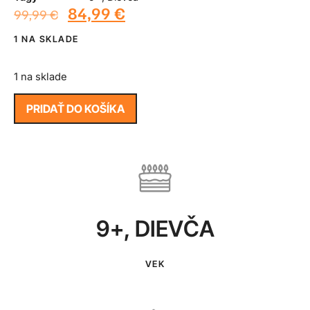
84,99
€
99,99
€
1 NA SKLADE
1 na sklade
PRIDAŤ DO KOŠÍKA
9+
,
DIEVČA
VEK