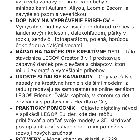
užijú veľa zábavy pri hraní na príbehy s
minibábikami Autumn, Aliyou, Leom a Zacom, a
navyše so psom a veveričkou
DOPLNKY NA VYPRÁVENIE PRÍBEHOV
–
Vymyslite si hodiny vzrušujúcich dobrodružstiev s
tandemovým kolesom, ďalekohľadom, párky v
rožku, sendviči, fotoaparátom, polená, horúcou
čokoládou a ďalšími vecami
NÁPAD NA DARČEK PRE KREATÍVNE DETI
– Táto
stavebnica LEGO® Creator 3 v 1 predstavuje
zábavný darček pre dievčatá a chlapcov, ktorí
milujú zvieratá a vymýšľanie príbehov
UROBTE SI ĎALŠIE KAMARÁDY
– Objavte ďalšie
nápady na kreatívne hranie s ďalšími modelmi z
radu (predávajú sa samostatne) as online seriálom
LEGO® Friends: Ďalšia kapitola, v ktorom sa deti
zoznámia s postavami z Heartlake City
PRAKTICKÝ POMOCNÍK
– Objavte digitálny návod
v aplikácii LEGO® Builder, kde deti môžu
približovať a otáčať svoje modely v 3D, sledovať
postup a ukladať stavebnice. To im pomôže v
rozvoji nových zručností
ROZMERY
– Model chaty sa skladá z 1229