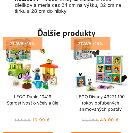
dielikov a meria cez 24 cm na výšku, 32 cm na
šírku a 28 cm do hĺbky
Ďalšie produkty
ZĽAVA -15%
ZĽAVA -15%
LEGO Duplo 10419
LEGO Disney 43221 100
Starostlivosť o včely a úle
rokov obľúbených
animovaných postáv
16,99
€
48,00
€
19,99
€
56,38
€