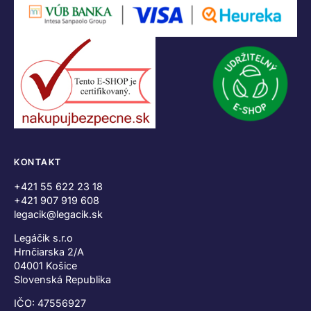
KONTAKT
+421 55 622 23 18
+421 907 919 608
legacik@legacik.sk
Legáčik s.r.o
Hrnčiarska 2/A
04001 Košice
Slovenská Republika
IČO: 47556927