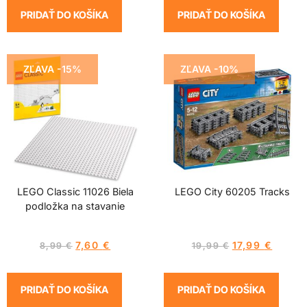
PRIDAŤ DO KOŠÍKA
PRIDAŤ DO KOŠÍKA
ZĽAVA -15%
ZĽAVA -10%
LEGO Classic 11026 Biela
LEGO City 60205 Tracks
podložka na stavanie
7,60
€
17,99
€
8,99
€
19,99
€
PRIDAŤ DO KOŠÍKA
PRIDAŤ DO KOŠÍKA