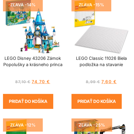
ZĽAVA -14%
ZĽAVA -15%
LEGO Disney 43206 Zámok
LEGO Classic 11026 Biela
Popolušky a krásneho princa
podložka na stavanie
74,70
€
7,60
€
87,10
€
8,99
€
PRIDAŤ DO KOŠÍKA
PRIDAŤ DO KOŠÍKA
ZĽAVA -12%
ZĽAVA -25%