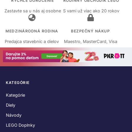
RÝCHLE DORUČENIE
RODINNÝ OBCHODÍK LEGO
Zastavte sa u nás aj osobne
S vami už viac ako 20 rokov
MEDZINÁRODNÁ RODINA
BEZPEČNÝ NÁKUP
Predajca stavebníc a dielov
Maestro, MasterCard, Visa
KATEGÓRIE
Kategórie
Diely
Návody
LEGO Doplnky