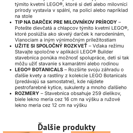
týmito kvetmi LEGO®, ktoré si deti alebo milovníci
prírody vystavia v spálni, na polici alebo napríklad
na stole
TIP NA DARČEK PRE MILOVNÍKOV PRÍRODY
–
Potešte dievčatá a chlapcov týmito kvetmi LEGO®,
ktoré poslúžia ako skvelý darček k narodeninám,
Vianociam a iným výnimočným príležitostiam
UŽITE SI SPOLOČNÝ ROZKVEŤ
– Vďaka režimu
Stavajte spoločne v aplikácii LEGO® Builder
stavebnica ponúka možnosť spolupráce, deti si tak
môžu užiť stavanie s kamarátmi alebo rodinou
LEGO® BOTANICALS
– Rozšírte svoju záhradu o
ďalšie kvety a rastliny z kolekcie LEGO Botanicals
(predávajú sa samostatne), kde nájdete
pestrofarebné kytice, sukulenty a mnoho ďalšieho
ROZMERY
– Stavebnica obsahuje 259 dielikov,
biele lekno meria cez 16 cm na výšku a ružové
lekno meria cez 12 cm na výšku
Ďalšie produkty