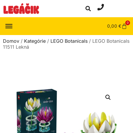
0
0,00
€
Domov
/
Kategórie
/
LEGO Botanicals
/ LEGO Botanicals
11511 Lekná