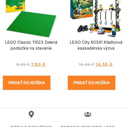
LEGO Classic 11023 Zelená
LEGO City 60341 Kladivová
podložka na stavanie
kaskadérska výzva
7,90
€
14,55
€
8,99
€
19,46
€
PRIDAŤ DO KOŠÍKA
PRIDAŤ DO KOŠÍKA