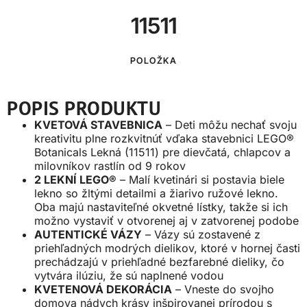
11511
POLOŽKA
POPIS PRODUKTU
KVETOVÁ STAVEBNICA
– Deti môžu nechať svoju
kreativitu plne rozkvitnúť vďaka stavebnici LEGO®
Botanicals Lekná (11511) pre dievčatá, chlapcov a
milovníkov rastlín od 9 rokov
2 LEKNÍ LEGO®
– Malí kvetinári si postavia biele
lekno so žltými detailmi a žiarivo ružové lekno.
Oba majú nastaviteľné okvetné lístky, takže si ich
možno vystaviť v otvorenej aj v zatvorenej podobe
AUTENTICKÉ VÁZY
– Vázy sú zostavené z
priehľadných modrých dielikov, ktoré v hornej časti
prechádzajú v priehľadné bezfarebné dieliky, čo
vytvára ilúziu, že sú naplnené vodou
KVETENOVÁ DEKORÁCIA
– Vneste do svojho
domova nádych krásy inšpirovanej prírodou s