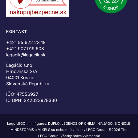
KONTAKT
+421 55 622 23 18
+421 907 919 608
legacik@legacik.sk
Legáčik s.r.o
Hrnčiarska 2/A
04001 Košice
Slovenská Republika
IČO: 47556927
IČ DPH: SK2023978330
Logo LEGO, minifigures, DUPLO, LEGENDS OF CHIMA, NINJAGO, BIONICLE,
MINDSTORMS a MIXELS sú ochranné známky LEGO Group. ©2026 The
LEGO Group. Všetky práva vyhradené