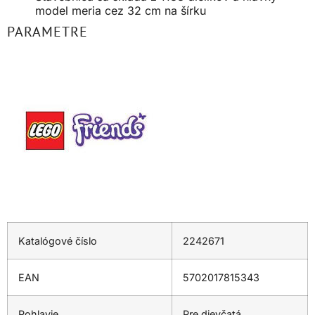
model meria cez 32 cm na šírku
PARAMETRE
Katalógové číslo
2242671
EAN
5702017815343
Pohlavie
Pre dievčatá