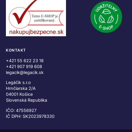
KONTAKT
+421 55 622 23 18
+421 907 919 608
legacik@legacik.sk
Legáčik s.r.o
Hrnčiarska 2/A
04001 Košice
Slovenská Republika
IČO: 47556927
IČ DPH: SK2023978330