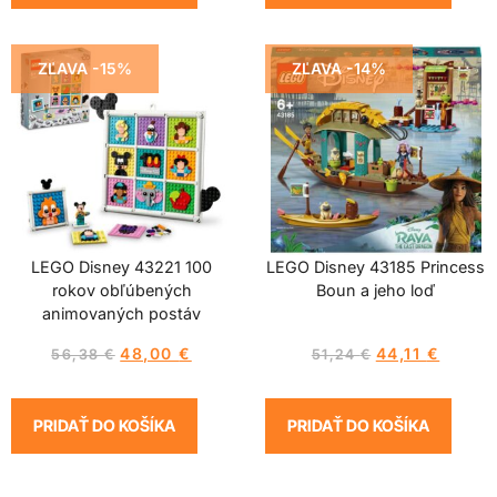
ZĽAVA -15%
ZĽAVA -14%
LEGO Disney 43221 100
LEGO Disney 43185 Princess
rokov obľúbených
Boun a jeho loď
animovaných postáv
48,00
€
44,11
€
56,38
€
51,24
€
PRIDAŤ DO KOŠÍKA
PRIDAŤ DO KOŠÍKA