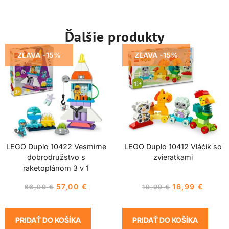
Ďalšie produkty
ZĽAVA -15%
ZĽAVA -15%
LEGO Duplo 10422 Vesmírne
LEGO Duplo 10412 Vláčik so
dobrodružstvo s
zvieratkami
raketoplánom 3 v 1
57,00
€
16,99
€
66,99
€
19,99
€
PRIDAŤ DO KOŠÍKA
PRIDAŤ DO KOŠÍKA