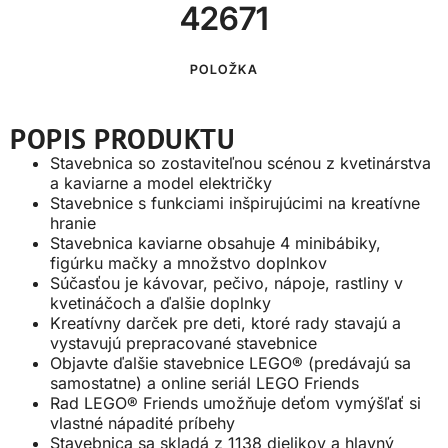
42671
POLOŽKA
POPIS PRODUKTU
Stavebnica so zostaviteľnou scénou z kvetinárstva
a kaviarne a model električky
Stavebnice s funkciami inšpirujúcimi na kreatívne
hranie
Stavebnica kaviarne obsahuje 4 minibábiky,
figúrku mačky a množstvo doplnkov
Súčasťou je kávovar, pečivo, nápoje, rastliny v
kvetináčoch a ďalšie doplnky
Kreatívny darček pre deti, ktoré rady stavajú a
vystavujú prepracované stavebnice
Objavte ďalšie stavebnice LEGO® (predávajú sa
samostatne) a online seriál LEGO Friends
Rad LEGO® Friends umožňuje deťom vymýšľať si
vlastné nápadité príbehy
Stavebnica sa skladá z 1138 dielikov a hlavný