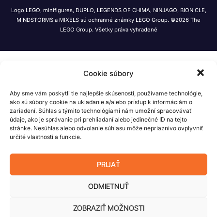
Logo LEGO, minifigures, DUPLO, LEGENDS OF CHIMA, NINJAGO, BIONICLE,
MINDSTORMS a MIXELS sú ochranné známky LEGO Group. ©2026 The
LEGO Group. Všetky práva vyhradené
Cookie súbory
Aby sme vám poskytli tie najlepšie skúsenosti, používame technológie,
ako sú súbory cookie na ukladanie a/alebo prístup k informáciám o
zariadení. Súhlas s týmito technológiami nám umožní spracovávať
údaje, ako je správanie pri prehliadaní alebo jedinečné ID na tejto
stránke. Nesúhlas alebo odvolanie súhlasu môže nepriaznivo ovplyvniť
určité vlastnosti a funkcie.
PRIJAŤ
ODMIETNUŤ
ZOBRAZIŤ MOŽNOSTI