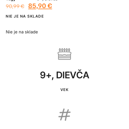
85,90
€
90,99
€
NIE JE NA SKLADE
Nie je na sklade
9+
,
DIEVČA
VEK