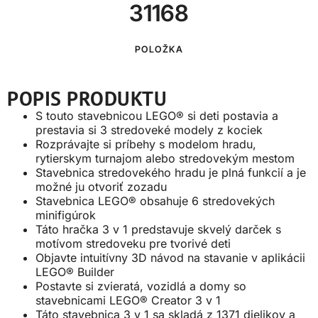
31168
POLOŽKA
POPIS PRODUKTU
S touto stavebnicou LEGO® si deti postavia a
prestavia si 3 stredoveké modely z kociek
Rozprávajte si príbehy s modelom hradu,
rytierskym turnajom alebo stredovekým mestom
Stavebnica stredovekého hradu je plná funkcií a je
možné ju otvoriť zozadu
Stavebnica LEGO® obsahuje 6 stredovekých
minifigúrok
Táto hračka 3 v 1 predstavuje skvelý darček s
motívom stredoveku pre tvorivé deti
Objavte intuitívny 3D návod na stavanie v aplikácii
LEGO® Builder
Postavte si zvieratá, vozidlá a domy so
stavebnicami LEGO® Creator 3 v 1
Táto stavebnica 3 v 1 sa skladá z 1371 dielikov a