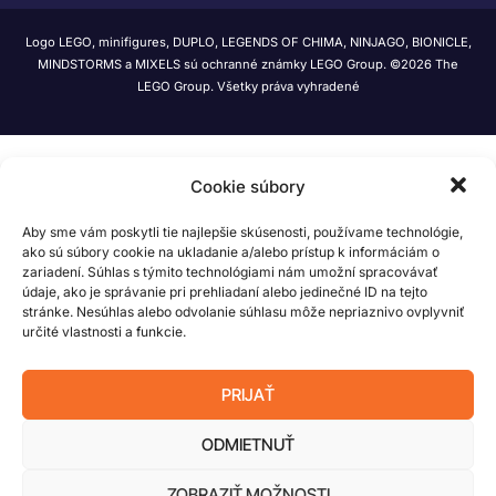
Logo LEGO, minifigures, DUPLO, LEGENDS OF CHIMA, NINJAGO, BIONICLE,
MINDSTORMS a MIXELS sú ochranné známky LEGO Group. ©2026 The
LEGO Group. Všetky práva vyhradené
Cookie súbory
Aby sme vám poskytli tie najlepšie skúsenosti, používame technológie,
ako sú súbory cookie na ukladanie a/alebo prístup k informáciám o
zariadení. Súhlas s týmito technológiami nám umožní spracovávať
údaje, ako je správanie pri prehliadaní alebo jedinečné ID na tejto
stránke. Nesúhlas alebo odvolanie súhlasu môže nepriaznivo ovplyvniť
určité vlastnosti a funkcie.
PRIJAŤ
ODMIETNUŤ
ZOBRAZIŤ MOŽNOSTI