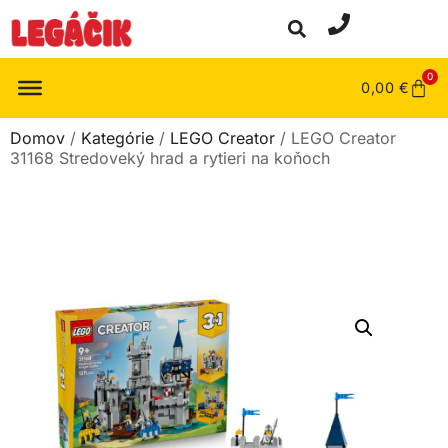
0
0,00
€
Domov
/
Kategórie
/
LEGO Creator
/ LEGO Creator
31168 Stredoveký hrad a rytieri na koňoch