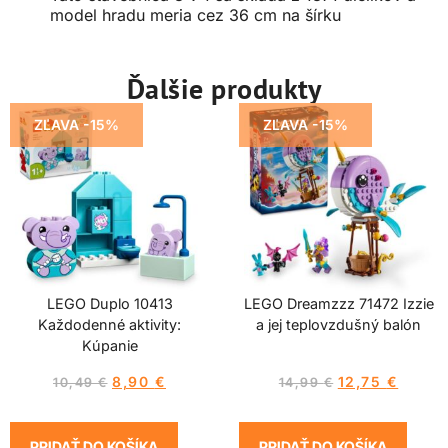
model hradu meria cez 36 cm na šírku
Ďalšie produkty
ZĽAVA -15%
ZĽAVA -15%
LEGO Duplo 10413
LEGO Dreamzzz 71472 Izzie
Každodenné aktivity:
a jej teplovzdušný balón
Kúpanie
8,90
€
12,75
€
10,49
€
14,99
€
PRIDAŤ DO KOŠÍKA
PRIDAŤ DO KOŠÍKA