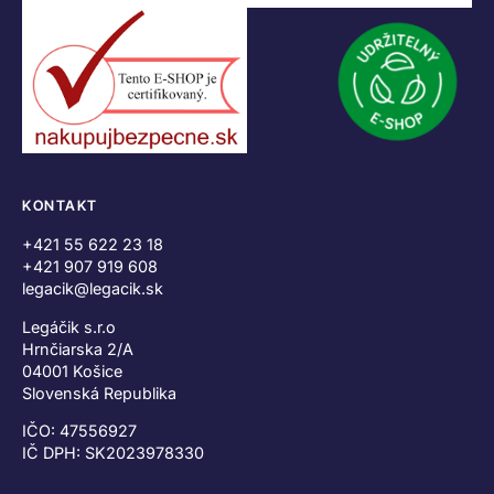
KONTAKT
+421 55 622 23 18
+421 907 919 608
legacik@legacik.sk
Legáčik s.r.o
Hrnčiarska 2/A
04001 Košice
Slovenská Republika
IČO: 47556927
IČ DPH: SK2023978330