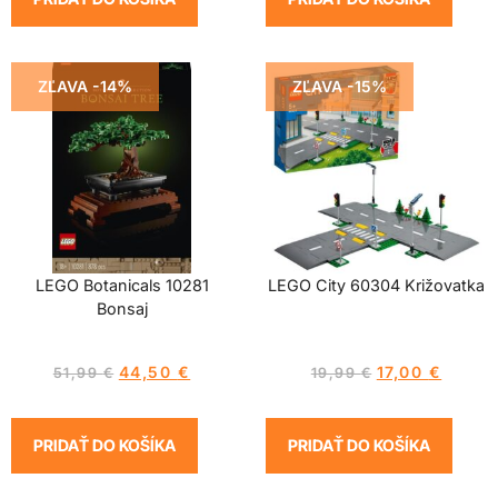
ZĽAVA -14%
ZĽAVA -15%
LEGO Botanicals 10281
LEGO City 60304 Križovatka
Bonsaj
44,50
€
17,00
€
51,99
€
19,99
€
PRIDAŤ DO KOŠÍKA
PRIDAŤ DO KOŠÍKA