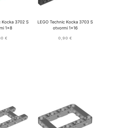
 Kocka 3702 S
LEGO Technic Kocka 3703 S
mi 1×8
otvormi 1×16
30
€
0,90
€