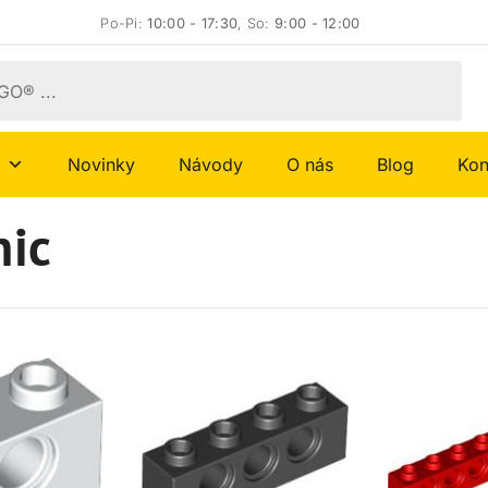
Po-Pi:
10:00 - 17:30
, So:
9:00 - 12:00
Novinky
Návody
O nás
Blog
Kon
nic