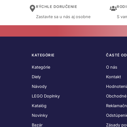
RÝCHLE DORUČENIE
ROD
Zastavte sa u nás aj osobne
S vam
KATEGÓRIE
ČASTÉ O
Kategórie
O nás
Diely
Kontakt
Návody
Hodnoteni
LEGO Doplnky
Obchodné
Katalóg
Reklamačn
Novinky
Odstúpeni
Bazár
Zásady po