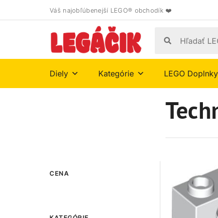
Váš najobľúbenejší LEGO® obchodík ❤️
Diely
Kategórie
LEGO Doplnky
Tech
CENA
KATEGÓRIE