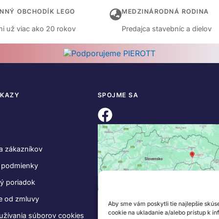
INNÝ OBCHODÍK LEGO
MEDZINÁRODNÁ RODINA
i už viac ako 20 rokov
Predajca stavebníc a dielov
DKAZY
SPOJME SA
a zákazníkov
 podmienky
ý poriadok
e od zmluvy
Aby sme vám poskytli tie najlepšie skús
cookie na ukladanie a/alebo prístup k i
užívania súborov cookies