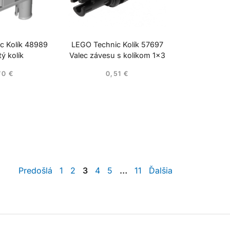
c Kolík 48989
LEGO Technic Kolík 57697
tý kolík
Valec závesu s kolíkom 1×3
70
€
0,51
€
Predošlá
1
2
3
4
5
…
11
Ďalšia