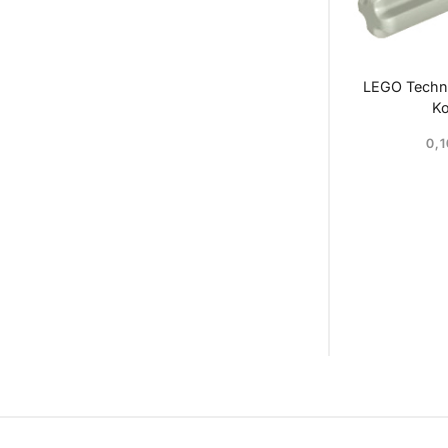
LEGO Techni
Ko
0,