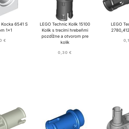
 Kocka 6541 S
LEGO Technic Kolík 15100
LEGO Tec
om 1×1
Kolík s trecími hrebeňmi
2780_412
pozdĺžne a otvorom pre
10
€
0,
kolík
0,30
€