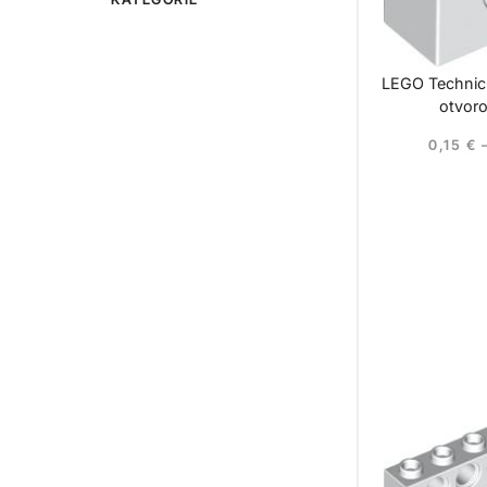
LEGO Technic
otvor
0,15
€