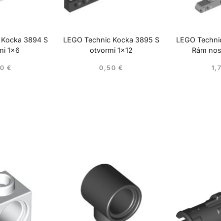
 Kocka 3894 S
LEGO Technic Kocka 3895 S
LEGO Techni
mi 1×6
otvormi 1×12
Rám nos
20
€
0,50
€
1,