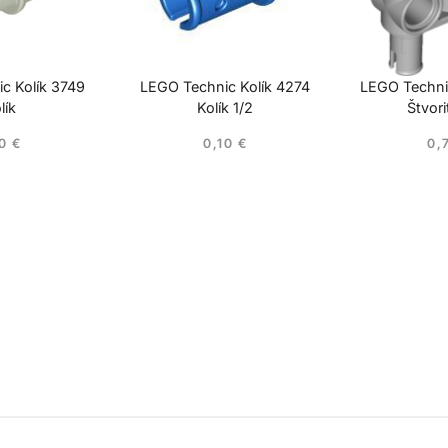
c Kolík 3749
LEGO Technic Kolík 4274
LEGO Techni
lík
Kolík 1/2
Štvori
10
€
0,10
€
0,