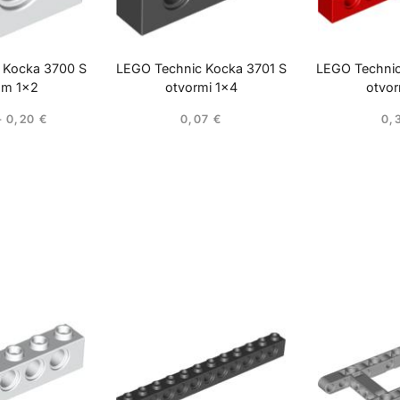
 Kocka 3700 S
LEGO Technic Kocka 3701 S
LEGO Technic
om 1×2
otvormi 1×4
otvor
–
0,20
€
0,07
€
0,