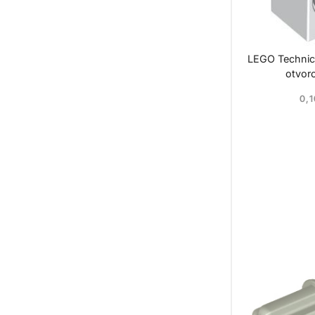
LEGO Technic
otvor
0,