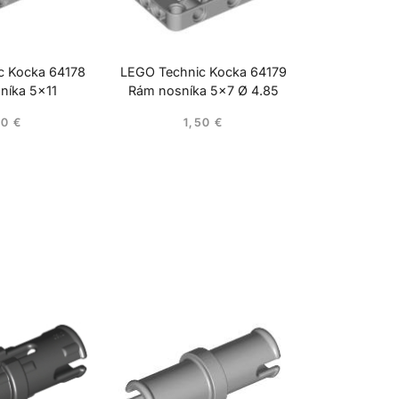
c Kocka 64178
LEGO Technic Kocka 64179
níka 5×11
Rám nosníka 5×7 Ø 4.85
70
€
1,50
€