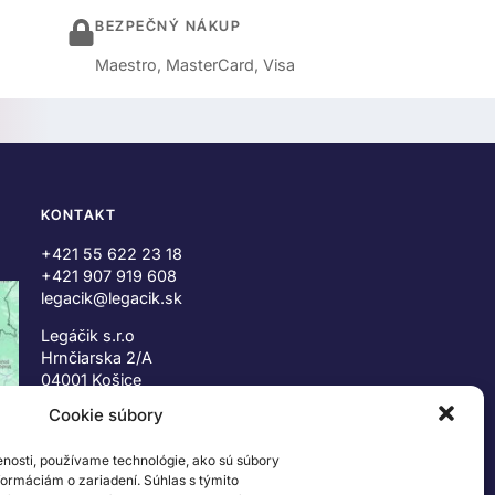
BEZPEČNÝ NÁKUP
Maestro, MasterCard, Visa
KONTAKT
+421 55 622 23 18
+421 907 919 608
legacik@legacik.sk
Legáčik s.r.o
Hrnčiarska 2/A
04001 Košice
Slovenská Republika
Cookie súbory
IČO: 47556927
enosti, používame technológie, ako sú súbory
IČ DPH: SK2023978330
nformáciám o zariadení. Súhlas s týmito