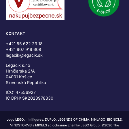
KONTAKT
+421 55 622 23 18
+421 907 919 608
legacik@legacik.sk
Legáčik s.r.o
Hrnčiarska 2/A
04001 Košice
Slovenská Republika
IČO: 47556927
IČ DPH: SK2023978330
Logo LEGO, minifigures, DUPLO, LEGENDS OF CHIMA, NINJAGO, BIONICLE,
MINDSTORMS a MIXELS sú ochranné známky LEGO Group. ©2026 The