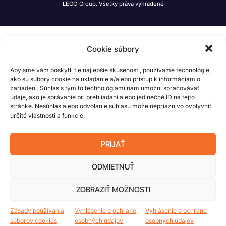
LEGO Group. Všetky práva vyhradené
Cookie súbory
Aby sme vám poskytli tie najlepšie skúsenosti, používame technológie,
ako sú súbory cookie na ukladanie a/alebo prístup k informáciám o
zariadení. Súhlas s týmito technológiami nám umožní spracovávať
údaje, ako je správanie pri prehliadaní alebo jedinečné ID na tejto
stránke. Nesúhlas alebo odvolanie súhlasu môže nepriaznivo ovplyvniť
určité vlastnosti a funkcie.
PRIJAŤ
ODMIETNUŤ
ZOBRAZIŤ MOŽNOSTI
Zásady používania
Vyhlásenie o ochrane
Vyhlásenie o ochrane
súborov cookies
osobných údajov
osobných údajov