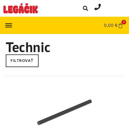
0
0,00
€
Technic
FILTROVAŤ