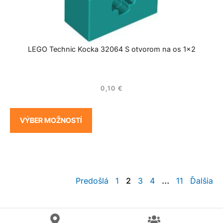
LEGO Technic Kocka 32064 S otvorom na os 1×2
0,10
€
VÝBER MOŽNOSTÍ
Predošlá
1
2
3
4
…
11
Ďalšia