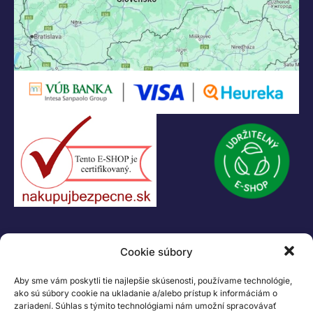
KONTAKT
Cookie súbory
+421 55 622 23 18
+421 907 919 608
Aby sme vám poskytli tie najlepšie skúsenosti, používame technológie,
legacik@legacik.sk
ako sú súbory cookie na ukladanie a/alebo prístup k informáciám o
zariadení. Súhlas s týmito technológiami nám umožní spracovávať