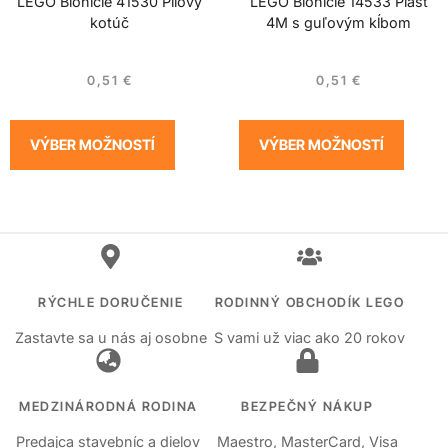
LEGO Bionicle 41530 Pílový
LEGO Bionicle 14533 Plášť
kotúč
4M s guľovým kĺbom
0,51
€
0,51
€
VÝBER MOŽNOSTÍ
VÝBER MOŽNOSTÍ
RÝCHLE DORUČENIE
RODINNÝ OBCHODÍK LEGO
Zastavte sa u nás aj osobne
S vami už viac ako 20 rokov
MEDZINÁRODNÁ RODINA
BEZPEČNÝ NÁKUP
Predajca stavebníc a dielov
Maestro, MasterCard, Visa