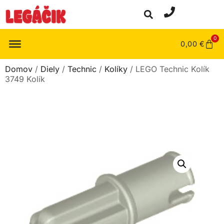
0
0,00
€
Domov
/
Diely
/
Technic
/
Kolíky
/ LEGO Technic Kolík
3749 Kolík