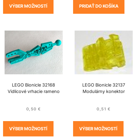
VÝBER MOŽNOSTÍ
PRIDAŤ DO KOŠÍKA
LEGO Bionicle 32168
LEGO Bionicle 32137
Vidlicové vrhacie rameno
Modulárny konektor
0,50
€
0,51
€
VÝBER MOŽNOSTÍ
VÝBER MOŽNOSTÍ