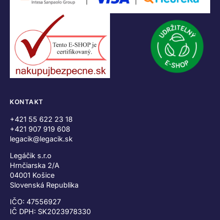
KONTAKT
+421 55 622 23 18
+421 907 919 608
legacik@legacik.sk
Legáčik s.r.o
Hrnčiarska 2/A
04001 Košice
Slovenská Republika
IČO: 47556927
IČ DPH: SK2023978330