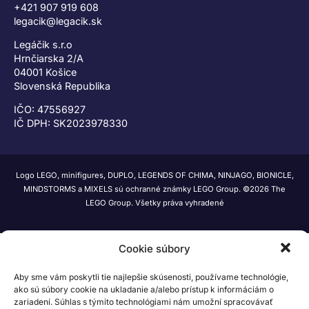
+421 907 919 608
legacik@legacik.sk
Legáčik s.r.o
Hrnčiarska 2/A
04001 Košice
Slovenská Republika
IČO: 47556927
IČ DPH: SK2023978330
Logo LEGO, minifigures, DUPLO, LEGENDS OF CHIMA, NINJAGO, BIONICLE,
MINDSTORMS a MIXELS sú ochranné známky LEGO Group. ©2026 The
LEGO Group. Všetky práva vyhradené
Cookie súbory
Aby sme vám poskytli tie najlepšie skúsenosti, používame technológie,
ako sú súbory cookie na ukladanie a/alebo prístup k informáciám o
zariadení. Súhlas s týmito technológiami nám umožní spracovávať