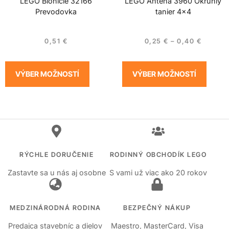
LEGO Bionicle 32166
LEGO Anténa 3960 Okrúhly
Prevodovka
tanier 4×4
0,51
€
0,25
€
–
0,40
€
VÝBER MOŽNOSTÍ
VÝBER MOŽNOSTÍ
RÝCHLE DORUČENIE
RODINNÝ OBCHODÍK LEGO
Zastavte sa u nás aj osobne
S vami už viac ako 20 rokov
MEDZINÁRODNÁ RODINA
BEZPEČNÝ NÁKUP
Predajca stavebníc a dielov
Maestro, MasterCard, Visa