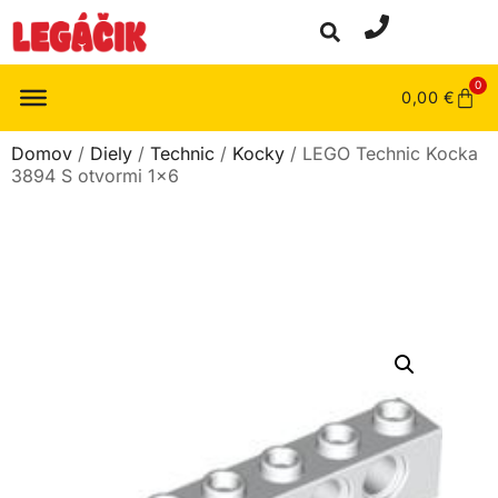
0
0,00
€
Domov
/
Diely
/
Technic
/
Kocky
/ LEGO Technic Kocka
3894 S otvormi 1×6