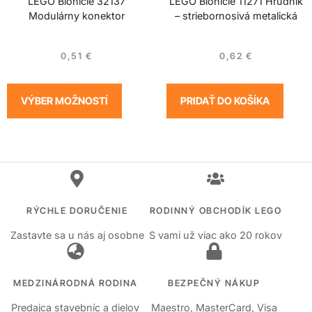
LEGO Bionicle 32137
LEGO Bionicle 11271 Hrudník
Modulárny konektor
– striebornosivá metalická
0,51
€
0,62
€
VÝBER MOŽNOSTÍ
PRIDAŤ DO KOŠÍKA
RÝCHLE DORUČENIE
RODINNÝ OBCHODÍK LEGO
Zastavte sa u nás aj osobne
S vami už viac ako 20 rokov
MEDZINÁRODNÁ RODINA
BEZPEČNÝ NÁKUP
Predajca stavebníc a dielov
Maestro, MasterCard, Visa