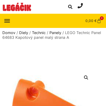
0
0,00
€
Domov
/
Diely
/
Technic
/
Panely
/ LEGO Technic Panel
64683 Kapotový panel malý strana A