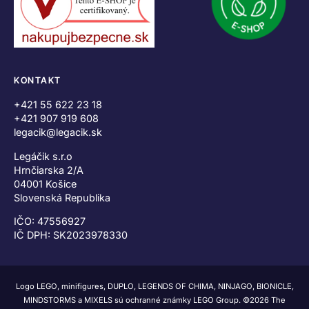
KONTAKT
+421 55 622 23 18
+421 907 919 608
legacik@legacik.sk
Legáčik s.r.o
Hrnčiarska 2/A
04001 Košice
Slovenská Republika
IČO: 47556927
IČ DPH: SK2023978330
Logo LEGO, minifigures, DUPLO, LEGENDS OF CHIMA, NINJAGO, BIONICLE,
MINDSTORMS a MIXELS sú ochranné známky LEGO Group. ©2026 The