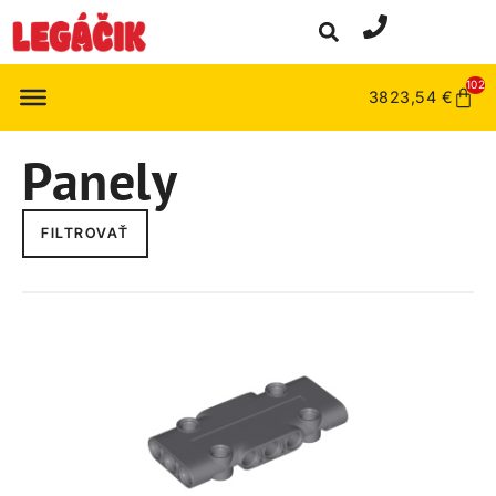
102
3823,54
€
Panely
FILTROVAŤ