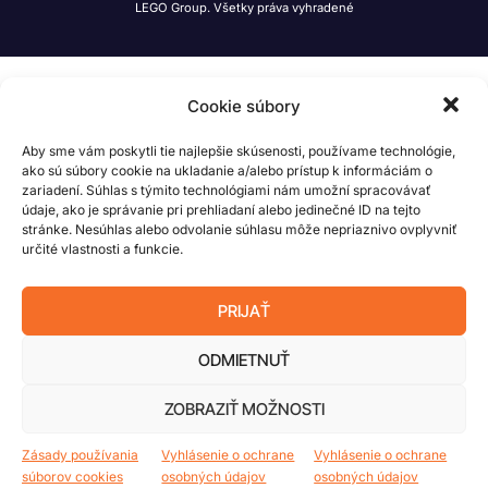
LEGO Group. Všetky práva vyhradené
Cookie súbory
Aby sme vám poskytli tie najlepšie skúsenosti, používame technológie,
ako sú súbory cookie na ukladanie a/alebo prístup k informáciám o
zariadení. Súhlas s týmito technológiami nám umožní spracovávať
údaje, ako je správanie pri prehliadaní alebo jedinečné ID na tejto
stránke. Nesúhlas alebo odvolanie súhlasu môže nepriaznivo ovplyvniť
určité vlastnosti a funkcie.
PRIJAŤ
ODMIETNUŤ
ZOBRAZIŤ MOŽNOSTI
Zásady používania
Vyhlásenie o ochrane
Vyhlásenie o ochrane
súborov cookies
osobných údajov
osobných údajov