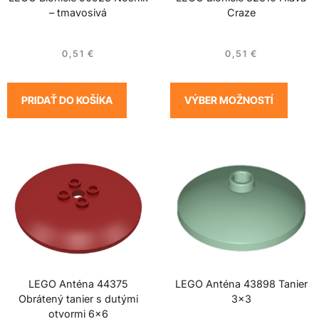
– tmavosivá
Craze
0,51
€
0,51
€
PRIDAŤ DO KOŠÍKA
VÝBER MOŽNOSTÍ
LEGO Anténa 44375
LEGO Anténa 43898 Tanier
Obrátený tanier s dutými
3×3
otvormi 6×6