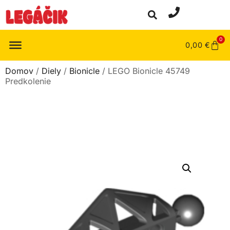
0
0,00
€
Domov
/
Diely
/
Bionicle
/ LEGO Bionicle 45749
Predkolenie