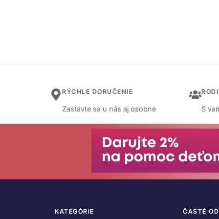
RÝCHLE DORUČENIE
ROD
Zastavte sa u nás aj osobne
S vam
KATEGÓRIE
ČASTÉ O