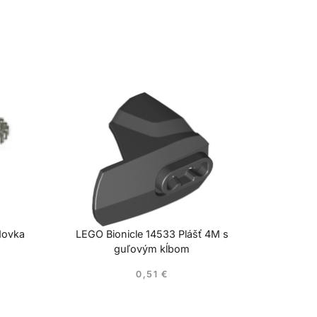
dovka
LEGO Bionicle 14533 Plášť 4M s
guľovým kĺbom
0,51
€