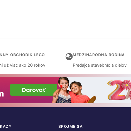
INNÝ OBCHODÍK LEGO
MEDZINÁRODNÁ RODINA
i už viac ako 20 rokov
Predajca stavebníc a dielov
DKAZY
SPOJME SA