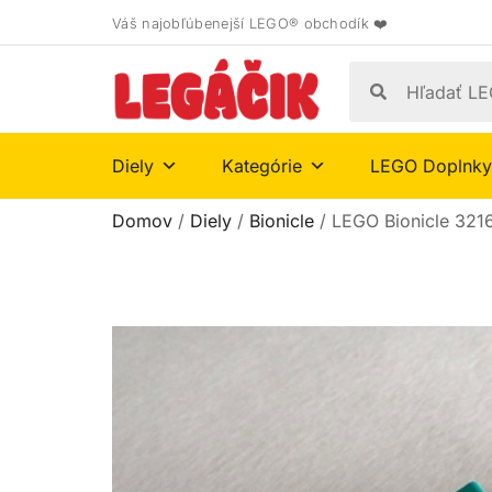
Váš najobľúbenejší LEGO® obchodík ❤️
Diely
Kategórie
LEGO Doplnky
Domov
/
Diely
/
Bionicle
/ LEGO Bionicle 3216