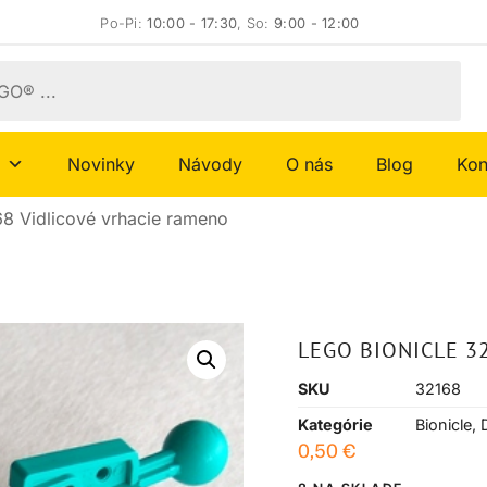
Po-Pi:
10:00 - 17:30
, So:
9:00 - 12:00
Novinky
Návody
O nás
Blog
Kon
8 Vidlicové vrhacie rameno
LEGO BIONICLE 3
SKU
32168
Kategórie
Bionicle
,
0,50
€