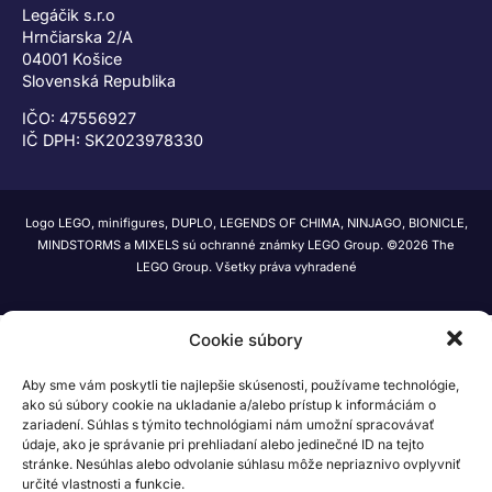
Legáčik s.r.o
Hrnčiarska 2/A
04001 Košice
Slovenská Republika
IČO: 47556927
IČ DPH: SK2023978330
Logo LEGO, minifigures, DUPLO, LEGENDS OF CHIMA, NINJAGO, BIONICLE,
MINDSTORMS a MIXELS sú ochranné známky LEGO Group. ©2026 The
LEGO Group. Všetky práva vyhradené
Cookie súbory
Aby sme vám poskytli tie najlepšie skúsenosti, používame technológie,
ako sú súbory cookie na ukladanie a/alebo prístup k informáciám o
zariadení. Súhlas s týmito technológiami nám umožní spracovávať
údaje, ako je správanie pri prehliadaní alebo jedinečné ID na tejto
stránke. Nesúhlas alebo odvolanie súhlasu môže nepriaznivo ovplyvniť
určité vlastnosti a funkcie.