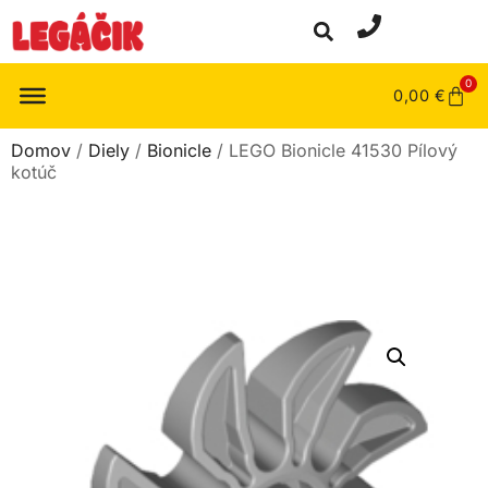
0
0,00
€
Domov
/
Diely
/
Bionicle
/ LEGO Bionicle 41530 Pílový
kotúč