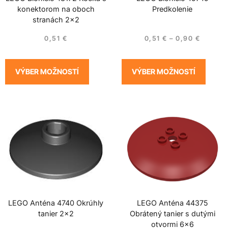
konektorom na oboch
Predkolenie
stranách 2×2
0,51
€
0,51
€
–
0,90
€
VÝBER MOŽNOSTÍ
VÝBER MOŽNOSTÍ
LEGO Anténa 4740 Okrúhly
LEGO Anténa 44375
tanier 2×2
Obrátený tanier s dutými
otvormi 6×6