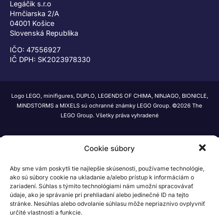
Legáčik s.r.o
Hrnčiarska 2/A
04001 Košice
Slovenská Republika
IČO: 47556927
IČ DPH: SK2023978330
Logo LEGO, minifigures, DUPLO, LEGENDS OF CHIMA, NINJAGO, BIONICLE,
MINDSTORMS a MIXELS sú ochranné známky LEGO Group. ©2026 The
LEGO Group. Všetky práva vyhradené
Cookie súbory
Aby sme vám poskytli tie najlepšie skúsenosti, používame technológie,
ako sú súbory cookie na ukladanie a/alebo prístup k informáciám o
zariadení. Súhlas s týmito technológiami nám umožní spracovávať
údaje, ako je správanie pri prehliadaní alebo jedinečné ID na tejto
stránke. Nesúhlas alebo odvolanie súhlasu môže nepriaznivo ovplyvniť
určité vlastnosti a funkcie.