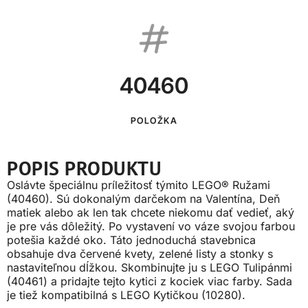
40460
POLOŽKA
POPIS PRODUKTU
Oslávte špeciálnu príležitosť týmito LEGO® Ružami
(40460). Sú dokonalým darčekom na Valentína, Deň
matiek alebo ak len tak chcete niekomu dať vedieť, aký
je pre vás dôležitý. Po vystavení vo váze svojou farbou
potešia každé oko. Táto jednoduchá stavebnica
obsahuje dva červené kvety, zelené listy a stonky s
nastaviteľnou dĺžkou. Skombinujte ju s LEGO Tulipánmi
(40461) a pridajte tejto kytici z kociek viac farby. Sada
je tiež kompatibilná s LEGO Kytičkou (10280).