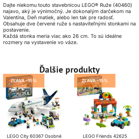
Dajte niekomu touto stavebnicou LEGO® Ruže (40460)
najavo, aký je výnimočný. Je dokonalým darčekom na
Valentína, Deň matiek, alebo len tak pre radosť.
Obsahuje dve červené ruže s nastaviteľnými stonkami na
postavenie.
Každá stonka meria viac ako 26 cm. To sú ideálne
rozmery na vystavenie vo váze.
Ďalšie produkty
ZĽAVA -15%
ZĽAVA -15%
LEGO City 60367 Osobné
LEGO Friends 42625