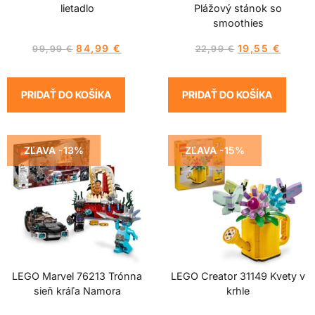
lietadlo
Plážový stánok so
smoothies
84,99
€
19,55
€
99,99
€
22,99
€
PRIDAŤ DO KOŠÍKA
PRIDAŤ DO KOŠÍKA
ZĽAVA -13%
ZĽAVA -15%
LEGO Marvel 76213 Trónna
LEGO Creator 31149 Kvety v
sieň kráľa Namora
krhle