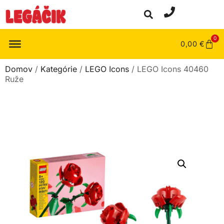
0
0,00
€
Domov
/
Kategórie
/
LEGO Icons
/ LEGO Icons 40460
Ruže