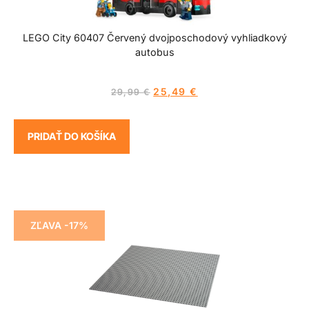
LEGO City 60407 Červený dvojposchodový vyhliadkový
autobus
25,49
€
29,99
€
PRIDAŤ DO KOŠÍKA
ZĽAVA -17%