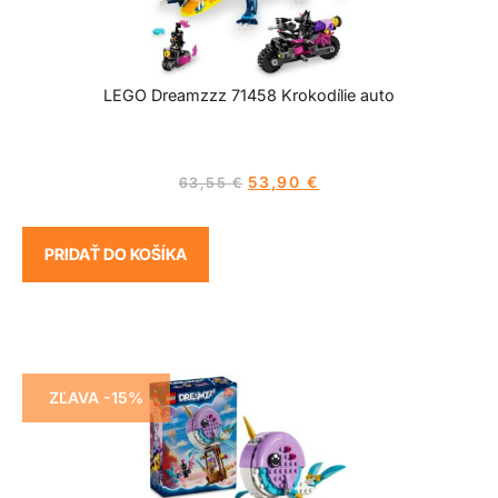
LEGO Dreamzzz 71458 Krokodílie auto
53,90
€
63,55
€
PRIDAŤ DO KOŠÍKA
ZĽAVA -15%