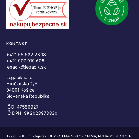
KONTAKT
+421 55 622 23 18
+421 907 919 608
legacik@legacik.sk
Legáčik s.r.o
Hrnčiarska 2/A
04001 Košice
Slovenská Republika
IČO: 47556927
IČ DPH: SK2023978330
Logo LEGO, minifigures, DUPLO, LEGENDS OF CHIMA, NINJAGO, BIONICLE,