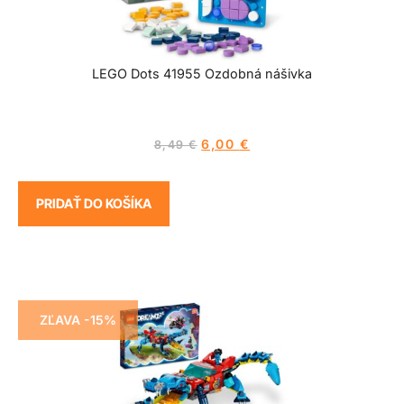
LEGO Dots 41955 Ozdobná nášivka
6,00
€
8,49
€
PRIDAŤ DO KOŠÍKA
ZĽAVA -15%