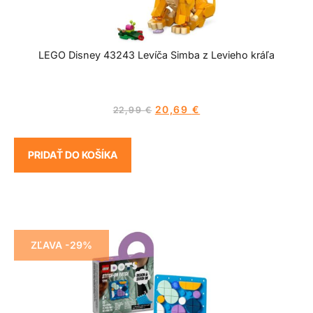
LEGO Disney 43243 Levíča Simba z Levieho kráľa
20,69
€
22,99
€
PRIDAŤ DO KOŠÍKA
ZĽAVA -29%