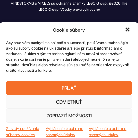
MINDSTORMS a MIXELS sú ochranné známky LEGO Group. ©2026 The
LEGO Group. Všetky práva vyhradené
Cookie súbory
Aby sme vám poskytli tie najlepšie skúsenosti, používame technológie,
ako sú súbory cookie na ukladanie a/alebo prístup k informáciám o
zariadení. Súhlas s týmito technológiami nám umožní spracovávať
údaje, ako je správanie pri prehliadaní alebo jedinečné ID na tejto
stránke. Nesúhlas alebo odvolanie súhlasu môže nepriaznivo ovplyvniť
určité vlastnosti a funkcie.
PRIJAŤ
ODMIETNUŤ
ZOBRAZIŤ MOŽNOSTI
Zásady používania
Vyhlásenie o ochrane
Vyhlásenie o ochrane
súborov cookies
osobných údajov
osobných údajov