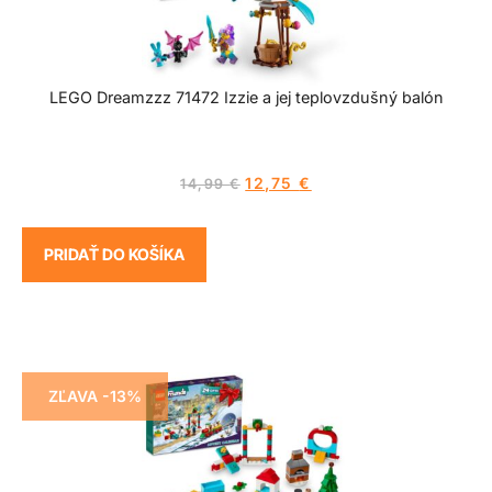
LEGO Dreamzzz 71472 Izzie a jej teplovzdušný balón
12,75
€
14,99
€
PRIDAŤ DO KOŠÍKA
ZĽAVA -13%