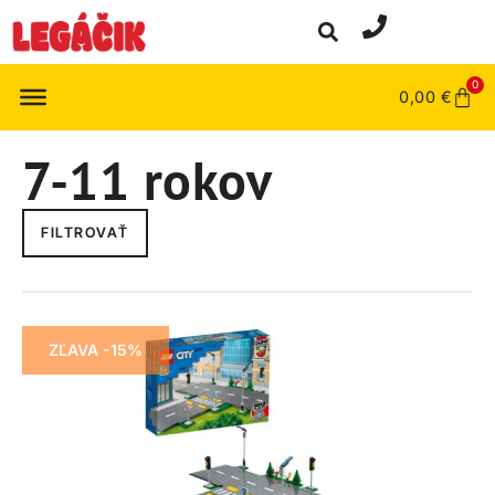
0
0,00
€
7-11 rokov
FILTROVAŤ
ZĽAVA -15%