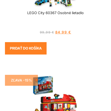
LEGO City 60367 Osobné lietadlo
84,99
€
99,99
€
PRIDAŤ DO KOŠÍKA
ZĽAVA -15%