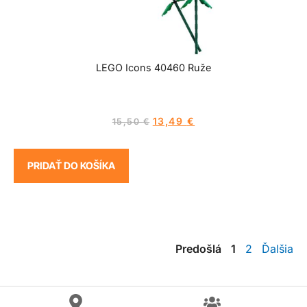
LEGO Icons 40460 Ruže
13,49
€
15,50
€
PRIDAŤ DO KOŠÍKA
Predošlá
1
2
Ďalšia