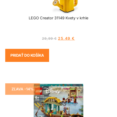
LEGO Creator 31149 Kvety v krhle
25,49
€
29,99
€
PRIDAŤ DO KOŠÍKA
ZĽAVA -14%