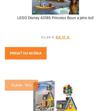
LEGO Disney 43185 Princess Boun a jeho loď
44,11
€
51,24
€
PRIDAŤ DO KOŠÍKA
ZĽAVA -15%