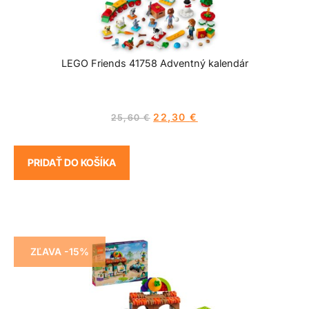
LEGO Friends 41758 Adventný kalendár
22,30
€
25,60
€
PRIDAŤ DO KOŠÍKA
ZĽAVA -15%