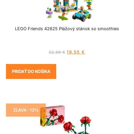
LEGO Friends 42625 Plážový stánok so smoothies
19,55
€
22,99
€
PRIDAŤ DO KOŠÍKA
ZĽAVA -13%