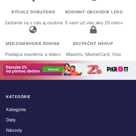
RÝCHLE DORUČENIE
RODINNÝ OBCHODÍK LEGO
Zastavte sa u nás aj osobne
S vami už viac ako 20 rokov
MEDZINÁRODNÁ RODINA
BEZPEČNÝ NÁKUP
Predajca stavebníc a dielov
Maestro, MasterCard, Visa
KATEGÓRIE
Kategórie
Diely
Návody