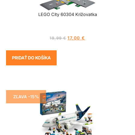
LEGO City 60304 Križovatka
17,00
€
19,99
€
PRIDAŤ DO KOŠÍKA
ZĽAVA -15%