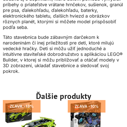
príbehy o priateľstve vrátane hrnčekov, sušienok, granúl
pre psa, ďalekohľadu, ďalekohľadu, baterky,
elektronického tabletu, ďalších hviezd a obrázkov
rôznych planét, ktorými si môžete model prispôsobiť
podľa seba.
Táto stavebnica bude zábavným darčekom k
narodeninám či inej príležitosti pre deti, ktoré milujú
vedecké hračky. Deti si môžu užiť jednoduché a
intuitívne staviteľské dobrodružstvo s aplikáciou LEGO®
Builder, v ktorej si môžu približovať a otáčať modely v
3D zobrazení, ukladať stavebnice a sledovať svoj
pokrok.
Ďalšie produkty
ZĽAVA -13%
ZĽAVA -10%