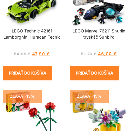
LEGO Technic 42161
LEGO Marvel 76211 Shuriin
Lamborghini Huracán Tecnic
tryskáč Sunbird
47,90
€
46,00
€
54,99
€
51,20
€
PRIDAŤ DO KOŠÍKA
PRIDAŤ DO KOŠÍKA
ZĽAVA -13%
ZĽAVA -15%