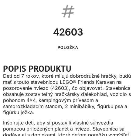
42603
POLOŽKA
POPIS PRODUKTU
Deti od 7 rokov, ktoré milujú dobrodružné hračky, budú
mať s touto stavebnicou LEGO® Friends Karavan na
pozorovanie hviezd (42603), čo objavovať. Stavebnica
obsahuje zostaviteľný hračkársky ďalekohľad, vozidlo s
pohonom 4×4, kempingovým prívesom a
samorozkladacím stanom, 2 minibábiky, figúrku psa a
figúrku ježka.
Inšpirujte deti, aby si postavili vlastné súhvezdia
pomocou priložených planét a hviezd. Stavebnica sa
dodáva aj s doplnkami, ktoré deťom pomôžu vymýšľať