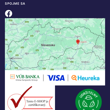
KONTAKT
+421 55 622 23 18
+421 907 919 608
legacik@legacik.sk
Legáčik s.r.o
Hrnčiarska 2/A
04001 Košice
Slovenská Republika
IČO: 47556927
IČ DPH: SK2023978330
Logo LEGO, minifigures, DUPLO, LEGENDS OF CHIMA, NINJAGO, BIONICLE,