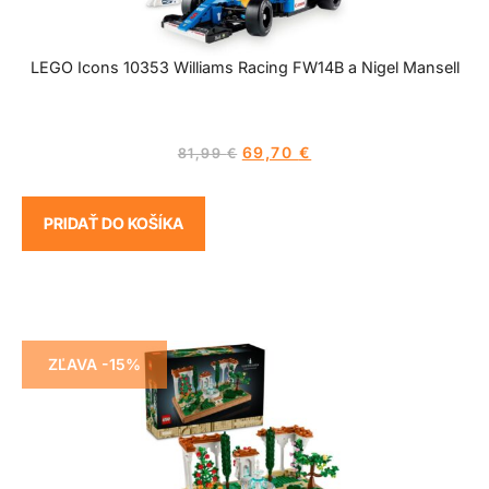
LEGO Icons 10353 Williams Racing FW14B a Nigel Mansell
69,70
€
81,99
€
PRIDAŤ DO KOŠÍKA
ZĽAVA -15%