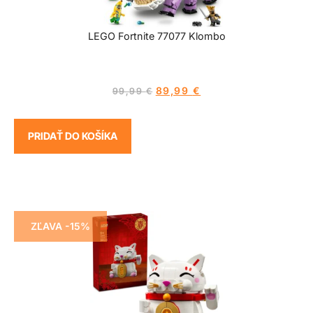
LEGO Fortnite 77077 Klombo
89,99
€
99,99
€
PRIDAŤ DO KOŠÍKA
ZĽAVA -15%