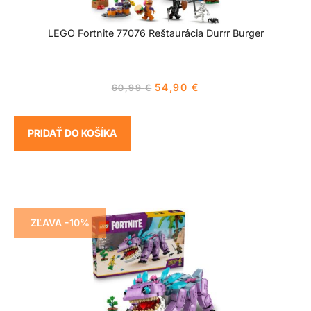
LEGO Fortnite 77076 Reštaurácia Durrr Burger
54,90
€
60,99
€
PRIDAŤ DO KOŠÍKA
ZĽAVA -10%