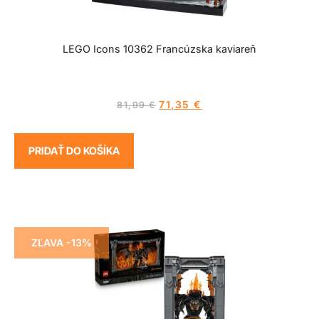
LEGO Icons 10362 Francúzska kaviareň
71,35
€
81,99
€
PRIDAŤ DO KOŠÍKA
ZĽAVA -13%