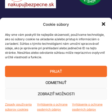
MINDSTORMS a MIXELS sú ochranné známky LEGO Group. ©2026 The
LEGO Group. Všetky práva vyhradené
Cookie súbory
Aby sme vám poskytli tie najlepšie skúsenosti, používame technológie,
ako sú súbory cookie na ukladanie a/alebo prístup k informáciám o
zariadení. Súhlas s týmito technológiami nám umožní spracovávať
údaje, ako je správanie pri prehliadaní alebo jedinečné ID na tejto
stránke. Nesúhlas alebo odvolanie súhlasu môže nepriaznivo ovplyvniť
určité vlastnosti a funkcie.
PRIJAŤ
ODMIETNUŤ
ZOBRAZIŤ MOŽNOSTI
Zásady používania
Vyhlásenie o ochrane
Vyhlásenie o ochrane
súborov cookies
osobných údajov
osobných údajov