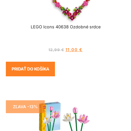
LEGO Icons 40638 Ozdobné srdce
11,00
€
12,99
€
PRIDAŤ DO KOŠÍKA
ZĽAVA -13%