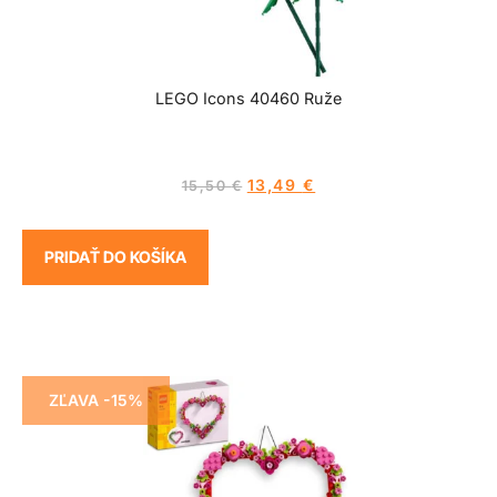
LEGO Icons 40460 Ruže
13,49
€
15,50
€
PRIDAŤ DO KOŠÍKA
ZĽAVA -15%