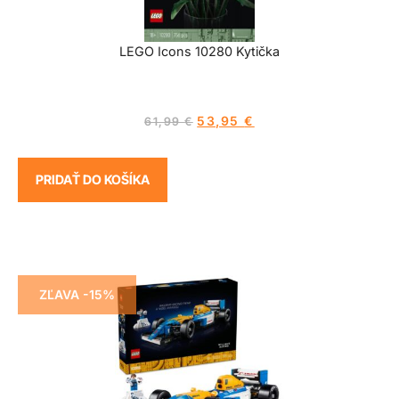
LEGO Icons 10280 Kytička
53,95
€
61,99
€
PRIDAŤ DO KOŠÍKA
ZĽAVA -15%