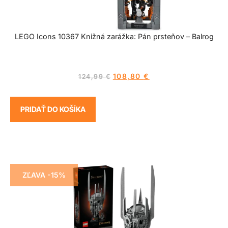
LEGO Icons 10367 Knižná zarážka: Pán prsteňov – Balrog
108,80
€
124,99
€
PRIDAŤ DO KOŠÍKA
ZĽAVA -15%