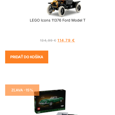
LEGO Icons 11376 Ford Model T
114,79
€
134,99
€
PRIDAŤ DO KOŠÍKA
ZĽAVA -15%