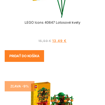
LEGO Icons 40647 Lotosové kvety
13,49
€
15,50
€
PRIDAŤ DO KOŠÍKA
ZĽAVA -9%