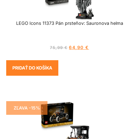
LEGO Icons 11373 Pán prsteňov: Sauronova helma
64,90
€
75,99
€
PRIDAŤ DO KOŠÍKA
ZĽAVA -15%