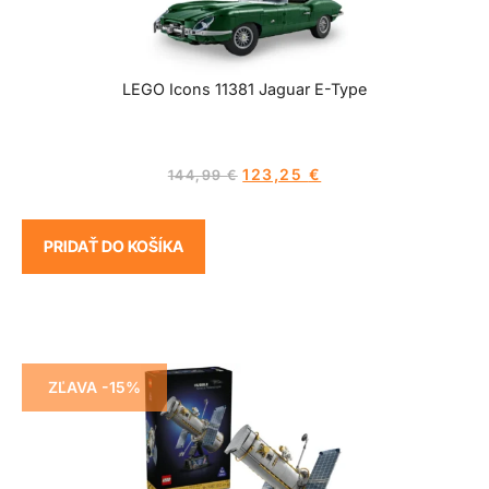
LEGO Icons 11381 Jaguar E-Type
123,25
€
144,99
€
PRIDAŤ DO KOŠÍKA
ZĽAVA -15%