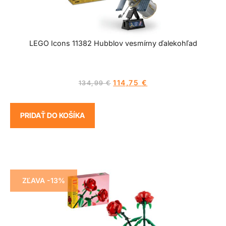
LEGO Icons 11382 Hubblov vesmírny ďalekohľad
114,75
€
134,99
€
PRIDAŤ DO KOŠÍKA
ZĽAVA -13%