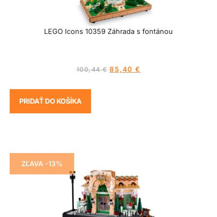
LEGO Icons 10359 Záhrada s fontánou
85,40
€
100,44
€
PRIDAŤ DO KOŠÍKA
ZĽAVA -13%