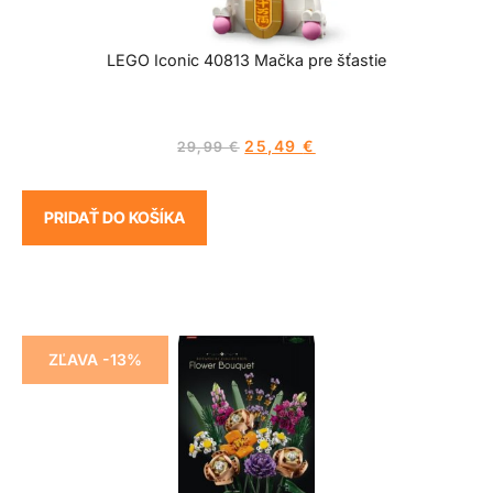
LEGO Iconic 40813 Mačka pre šťastie
25,49
€
29,99
€
PRIDAŤ DO KOŠÍKA
ZĽAVA -13%