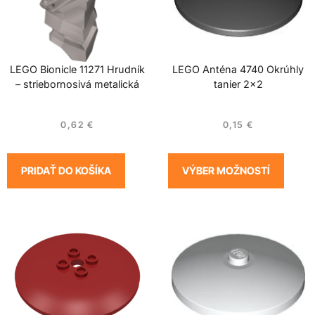
LEGO Bionicle 11271 Hrudník
LEGO Anténa 4740 Okrúhly
– striebornosivá metalická
tanier 2×2
0,62
€
0,15
€
PRIDAŤ DO KOŠÍKA
VÝBER MOŽNOSTÍ