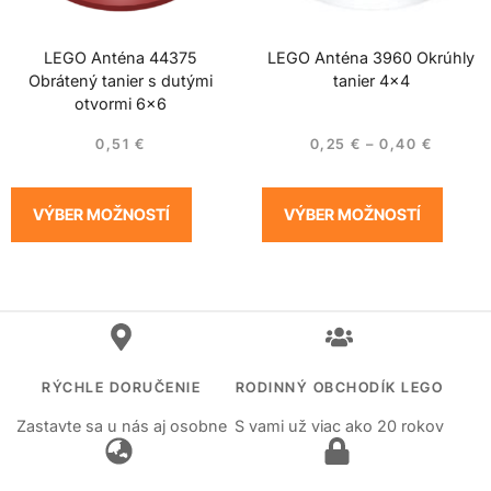
LEGO Anténa 44375
LEGO Anténa 3960 Okrúhly
Obrátený tanier s dutými
tanier 4×4
otvormi 6×6
0,51
€
0,25
€
–
0,40
€
VÝBER MOŽNOSTÍ
VÝBER MOŽNOSTÍ
RÝCHLE DORUČENIE
RODINNÝ OBCHODÍK LEGO
Zastavte sa u nás aj osobne
S vami už viac ako 20 rokov