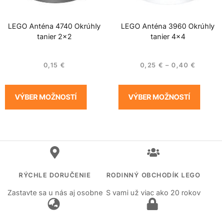
LEGO Anténa 4740 Okrúhly
LEGO Anténa 3960 Okrúhly
tanier 2×2
tanier 4×4
0,15
€
0,25
€
–
0,40
€
VÝBER MOŽNOSTÍ
VÝBER MOŽNOSTÍ
RÝCHLE DORUČENIE
RODINNÝ OBCHODÍK LEGO
Zastavte sa u nás aj osobne
S vami už viac ako 20 rokov