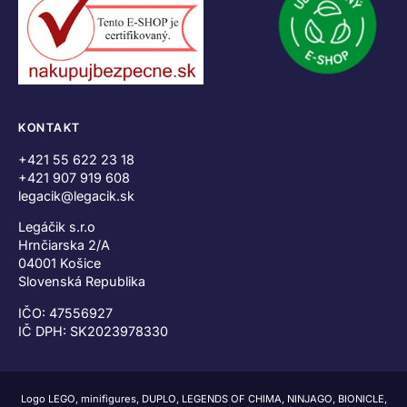
KONTAKT
+421 55 622 23 18
+421 907 919 608
legacik@legacik.sk
Legáčik s.r.o
Hrnčiarska 2/A
04001 Košice
Slovenská Republika
IČO: 47556927
IČ DPH: SK2023978330
Logo LEGO, minifigures, DUPLO, LEGENDS OF CHIMA, NINJAGO, BIONICLE,