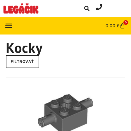
0
0,00
€
Kocky
FILTROVAŤ