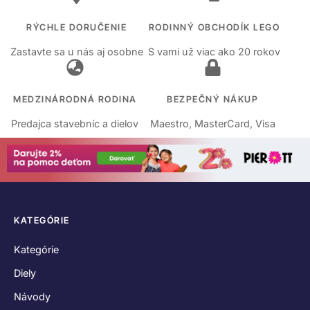
RÝCHLE DORUČENIE
RODINNÝ OBCHODÍK LEGO
Zastavte sa u nás aj osobne
S vami už viac ako 20 rokov
MEDZINÁRODNÁ RODINA
BEZPEČNÝ NÁKUP
Predajca stavebníc a dielov
Maestro, MasterCard, Visa
KATEGÓRIE
Kategórie
Diely
Návody