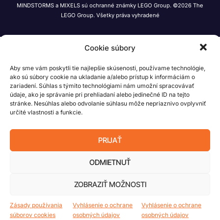
MINDSTORMS a MIXELS sú ochranné známky LEGO Group. ©2026 The
LEGO Group. Všetky práva vyhradené
Cookie súbory
Aby sme vám poskytli tie najlepšie skúsenosti, používame technológie,
ako sú súbory cookie na ukladanie a/alebo prístup k informáciám o
zariadení. Súhlas s týmito technológiami nám umožní spracovávať
údaje, ako je správanie pri prehliadaní alebo jedinečné ID na tejto
stránke. Nesúhlas alebo odvolanie súhlasu môže nepriaznivo ovplyvniť
určité vlastnosti a funkcie.
PRIJAŤ
ODMIETNUŤ
ZOBRAZIŤ MOŽNOSTI
Zásady používania
Vyhlásenie o ochrane
Vyhlásenie o ochrane
súborov cookies
osobných údajov
osobných údajov