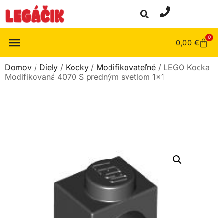
0
0,00
€
Domov
/
Diely
/
Kocky
/
Modifikovateľné
/ LEGO Kocka
Modifikovaná 4070 S predným svetlom 1×1