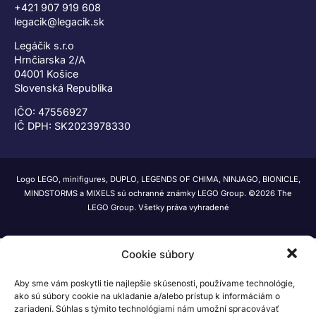
+421 907 919 608
legacik@legacik.sk
Legáčik s.r.o
Hrnčiarska 2/A
04001 Košice
Slovenská Republika
IČO: 47556927
IČ DPH: SK2023978330
Logo LEGO, minifigures, DUPLO, LEGENDS OF CHIMA, NINJAGO, BIONICLE,
MINDSTORMS a MIXELS sú ochranné známky LEGO Group. ©2026 The
LEGO Group. Všetky práva vyhradené
Cookie súbory
Aby sme vám poskytli tie najlepšie skúsenosti, používame technológie,
ako sú súbory cookie na ukladanie a/alebo prístup k informáciám o
zariadení. Súhlas s týmito technológiami nám umožní spracovávať