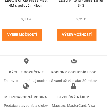
LEGO Bionicle 14533 Plášť
LEGO Anténa 43898 Tanier
4M s guľovým kĺbom
3×3
0,51
€
0,21
€
VÝBER MOŽNOSTÍ
VÝBER MOŽNOSTÍ
RÝCHLE DORUČENIE
RODINNÝ OBCHODÍK LEGO
Zastavte sa u nás aj osobne
S vami už viac ako 20 rokov
MEDZINÁRODNÁ RODINA
BEZPEČNÝ NÁKUP
Predajca stavebníc a dielov
Maestro, MasterCard, Visa