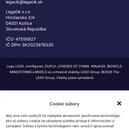
legacik@legacik.sk
Legáčik s.r.o
Hrnčiarska 2/A
04001 Košice
Slovenská Republika
IČO: 47556927
IČ DPH: SK2023978330
Logo LEGO, minifigures, DUPLO, LEGENDS OF CHIMA, NINJAGO, BIONICLE,
MINDSTORMS a MIXELS sú ochranné známky LEGO Group. ©2026 The
LEGO Group. Všetky práva vyhradené
Cookie súbory
Aby sme vám poskytli tie najlepšie skúsenosti, používame technológie,
ako sú súbory cookie na ukladanie a/alebo prístup k informáciám o
zariadení. Súhlas s týmito technológiami nám umožní spracovávať