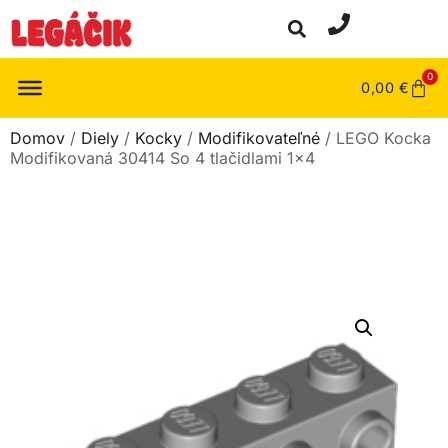
0
0,00
€
Domov
/
Diely
/
Kocky
/
Modifikovateľné
/ LEGO Kocka
Modifikovaná 30414 So 4 tlačidlami 1×4