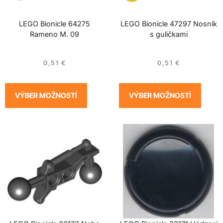
LEGO Bionicle 64275
LEGO Bionicle 47297 Nosník
Rameno M. 09
s guličkami
0,51
€
0,51
€
VÝBER MOŽNOSTÍ
VÝBER MOŽNOSTÍ