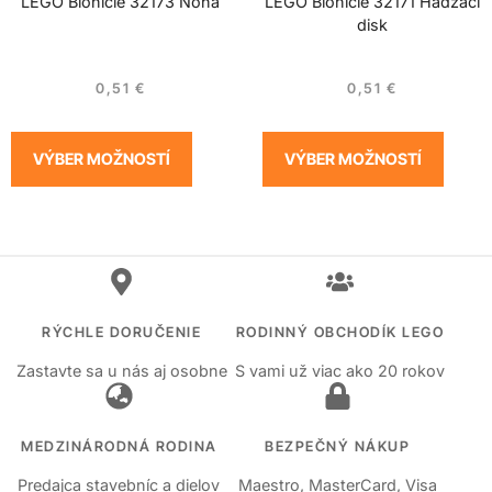
LEGO Bionicle 32173 Noha
LEGO Bionicle 32171 Hádzací
disk
0,51
€
0,51
€
VÝBER MOŽNOSTÍ
VÝBER MOŽNOSTÍ
RÝCHLE DORUČENIE
RODINNÝ OBCHODÍK LEGO
Zastavte sa u nás aj osobne
S vami už viac ako 20 rokov
MEDZINÁRODNÁ RODINA
BEZPEČNÝ NÁKUP
Predajca stavebníc a dielov
Maestro, MasterCard, Visa